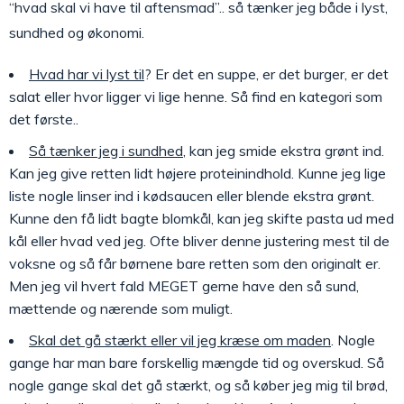
“hvad skal vi have til aftensmad”.. så tænker jeg både i lyst,
sundhed og økonomi.
Hvad har vi lyst til
? Er det en suppe, er det burger, er det
salat eller hvor ligger vi lige henne. Så find en kategori som
det første..
Så tænker jeg i sundhed
, kan jeg smide ekstra grønt ind.
Kan jeg give retten lidt højere proteinindhold. Kunne jeg lige
liste nogle linser ind i kødsaucen eller blende ekstra grønt.
Kunne den få lidt bagte blomkål, kan jeg skifte pasta ud med
kål eller hvad ved jeg. Ofte bliver denne justering mest til de
voksne og så får børnene bare retten som den originalt er.
Men jeg vil hvert fald MEGET gerne have den så sund,
mættende og nærende som muligt.
Skal det gå stærkt eller vil jeg kræse om maden
. Nogle
gange har man bare forskellig mængde tid og overskud. Så
nogle gange skal det gå stærkt, og så køber jeg mig til brød,