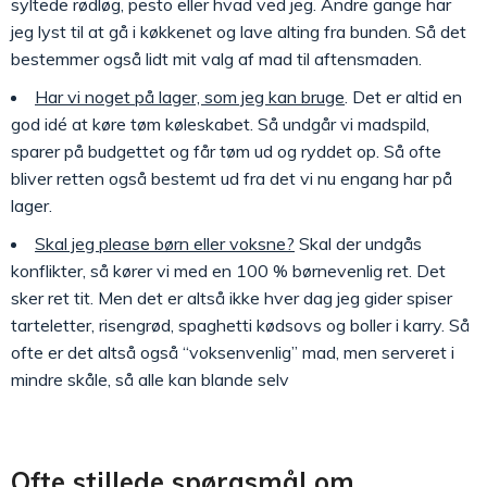
syltede rødløg, pesto eller hvad ved jeg. Andre gange har
jeg lyst til at gå i køkkenet og lave alting fra bunden. Så det
bestemmer også lidt mit valg af mad til aftensmaden.
Har vi noget på lager, som jeg kan bruge
. Det er altid en
god idé at køre tøm køleskabet. Så undgår vi madspild,
sparer på budgettet og får tøm ud og ryddet op. Så ofte
bliver retten også bestemt ud fra det vi nu engang har på
lager.
Skal jeg please børn eller voksne?
Skal der undgås
konflikter, så kører vi med en 100 % børnevenlig ret. Det
sker ret tit. Men det er altså ikke hver dag jeg gider spiser
tarteletter, risengrød, spaghetti kødsovs og boller i karry. Så
ofte er det altså også “voksenvenlig” mad, men serveret i
mindre skåle, så alle kan blande selv
Ofte stillede spørgsmål om