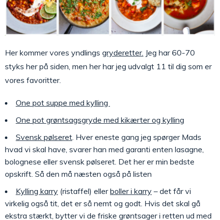
Her kommer vores yndlings
gryderetter.
Jeg har 60-70
styks her på siden, men her har jeg udvalgt 11 til dig som er
vores favoritter.
One pot suppe med kylling
One pot grøntsagsgryde med kikærter og kylling
Svensk pølseret
. Hver eneste gang jeg spørger Mads
hvad vi skal have, svarer han med garanti enten lasagne,
bolognese eller svensk pølseret. Det her er min bedste
opskrift. Så den må næsten også på listen
Kylling karry
(ristaffel) eller
boller i karry
– det får vi
virkelig også tit, det er så nemt og godt. Hvis det skal gå
ekstra stærkt, bytter vi de friske grøntsager i retten ud med