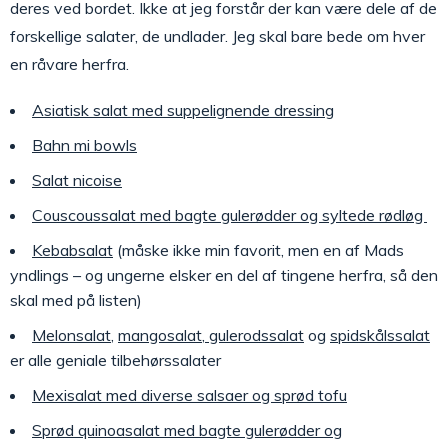
deres ved bordet. Ikke at jeg forstår der kan være dele af de
forskellige salater, de undlader. Jeg skal bare bede om hver
en råvare herfra.
Asiatisk salat med suppelignende dressing
Bahn mi bowls
Salat nicoise
Couscoussalat med bagte gulerødder og syltede rødløg
Kebabsalat
(måske ikke min favorit, men en af Mads
yndlings – og ungerne elsker en del af tingene herfra, så den
skal med på listen)
Melonsalat
,
mangosalat
,
gulerodssalat
og
spidskålssalat
er alle geniale tilbehørssalater
Mexisalat med diverse salsaer og sprød tofu
Sprød quinoasalat med bagte gulerødder og