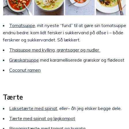
Tomatsuppe,
mit nyeste “fund” til at gøre sin tomatsuppe
endnu bedre: kom lidt fersker i sukkervand på dåse i – både
ferskner og sukkervandet. Så lækkert.
Thaisuppe med kylling, grøntsager og nudler
Græskarsuppe
med karamelliserede græskar og flødeost
Coconut ramen
Tærte
Laksetærte med spinat
, eller– åh jeg elsker begge dele.
Tærte med spinat og løgkompot
Rispapirstærte med tomat og burrata