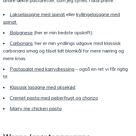
andre lækre pastaretter, som jeg synes I skal prøve.
Lakselasagne med spinat
eller
kyllingelasagne med
spinat
Bolognese
(her er min bedste opskrift)
Carbonara
, her er min yndlings udgave med klassisk
carbonara smag og tilsat lidt blomkål for mere næring og
mere knas.
Pastasalat med karrydressing
– også en ret vi får rigtig
tit
Klassisk lasagne med oksekød
Cremet pasta med peberfrugt og chorizo
Marry me chicken pasta