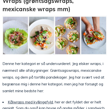
Wraps (grøntsagswraps,
mexicanske wraps mm)
Denne her kategori er så undervurderet. Jeg elsker wraps, i
nærmest alle afskygninger. Grøntsagswraps, mexicanske
wraps, og dem på tortilla pandekager. Jeg har svært ved at
begrænse mig i denne her kategori, men jeg har forsøgt og
samlet mine bedste her:
Kålwraps med kyllingefyld
, her er det fyldet der er helt
genialt. Som du også kan bruge på andre måder, i sandwich,