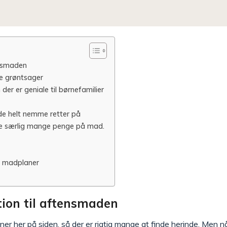
ensmaden
e grøntsager
er er geniale til børnefamilier
e helt nemme retter på
bruge særlig mange penge på mad.
g madplaner
tion til aftensmaden
er her på siden, så der er rigtig mange at finde herinde. Men når