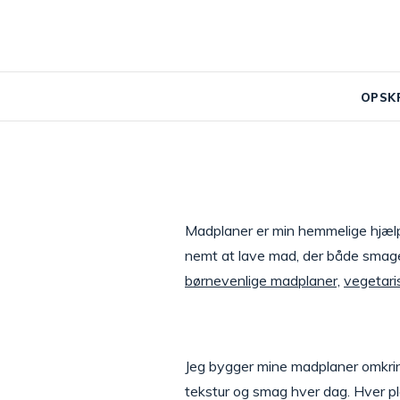
OPSK
Madplaner er min hemmelige hjælpe
nemt at lave mad, der både smager
børnevenlige madplaner,
vegetari
Jeg bygger mine madplaner omkrin
tekstur og smag hver dag. Hver pla