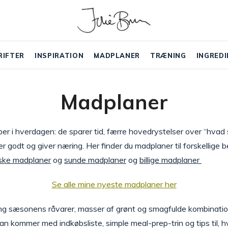
RIFTER
INSPIRATION
MADPLANER
TRÆNING
INGREDI
Madplaner
r i hverdagen: de sparer tid, færre hovedrystelser over “hvad s
 godt og giver næring. Her finder du madplaner til forskellige
ske madplaner
og
sunde madplaner
og
billige madplaner
Se alle mine nyeste madplaner her
g sæsonens råvarer, masser af grønt og smagfulde kombinationer
n kommer med indkøbsliste, simple meal-prep-trin og tips til, hv