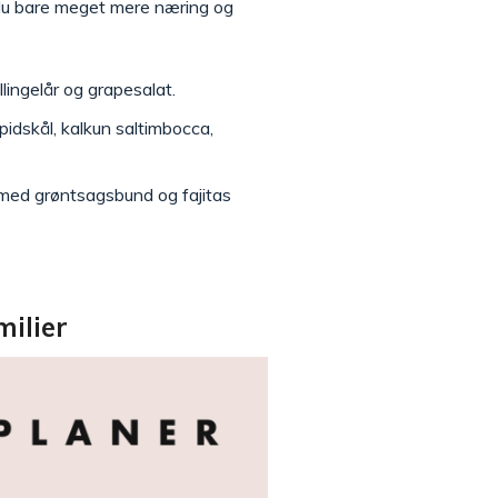
r du bare meget mere næring og
lingelår og grapesalat.
idskål, kalkun saltimbocca,
e med grøntsagsbund og fajitas
milier