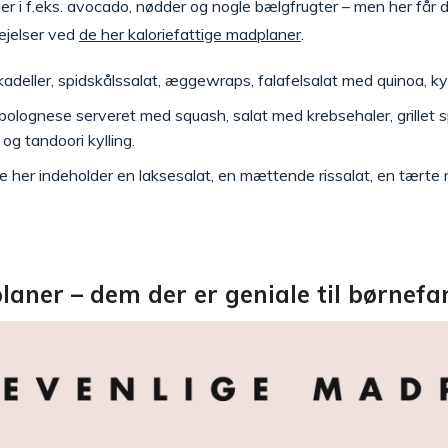
rier i f.eks. avocado, nødder og nogle bælgfrugter – men her få
ejelser ved
de her kaloriefattige madplaner
.
kadeller, spidskålssalat, æggewraps, falafelsalat med quinoa, kyl
olognese serveret med squash, salat med krebsehaler, grillet sp
 og tandoori kylling.
æve her indeholder en laksesalat, en mættende rissalat, en tært
aner – dem der er geniale til børnefa