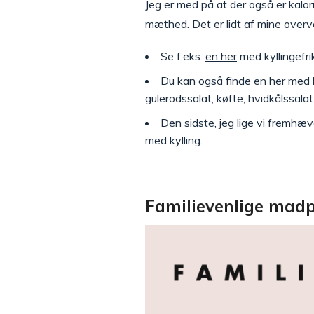
Jeg er med på at der også er kalo
mæthed. Det er lidt af mine overv
Se f.eks.
en her
med kyllingefri
Du kan også finde
en her
med b
gulerodssalat, køfte, hvidkålssalat
Den sidste
, jeg lige vi fremh
med kylling.
Familievenlige madpl