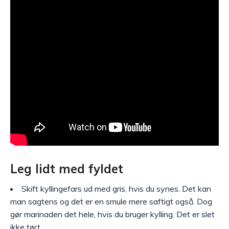
Leg lidt med fyldet
Skift kyllingefars ud med gris, hvis du synes. Det kan
man sagtens og det er en smule mere saftigt også. Dog
gør marinaden det hele, hvis du bruger kylling. Det er slet
ikke tørt.