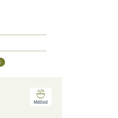
k
Method