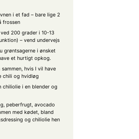
nen i et fad – bare lige 2
å frossen
 ved 200 grader i 10-13
funktion) – vend undervejs
du grøntsagerne i ønsket
have et hurtigt opkog.
 sammen, hvis I vil have
 chili og hvidløg
 chiliolie i en blender og
øg, peberfrugt, avocado
mmen med kødet, bland
sdressing og chiliolie hen