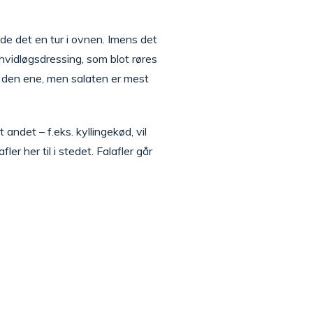
ide det en tur i ovnen. Imens det
 hvidløgsdressing, som blot røres
d den ene, men salaten er mest
ndet – f.eks. kyllingekød, vil
er her til i stedet. Falafler går