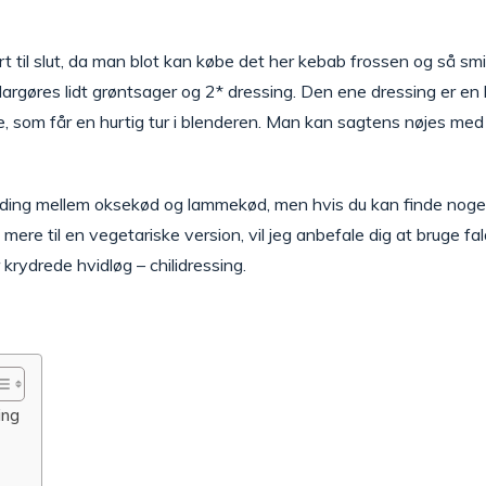
rt til slut, da man blot kan købe det her kebab frossen og så sm
klargøres lidt grøntsager og 2* dressing. Den ene dressing er en
e, som får en hurtig tur i blenderen. Man kan sagtens nøjes me
nding mellem oksekød og lammekød, men hvis du kan finde noget a
ere til en vegetariske version, vil jeg anbefale dig at bruge falafl
krydrede hvidløg – chilidressing.
ing