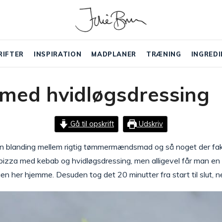
RIFTER
INSPIRATION
MADPLANER
TRÆNING
INGREDI
med hvidløgsdressing
Gå til opskrift
Udskriv
en blanding mellem rigtig tømmermændsmad og så noget der fa
 pizza med kebab og hvidløgsdressing, men alligevel får man 
gen her hjemme. Desuden tog det 20 minutter fra start til slut, n