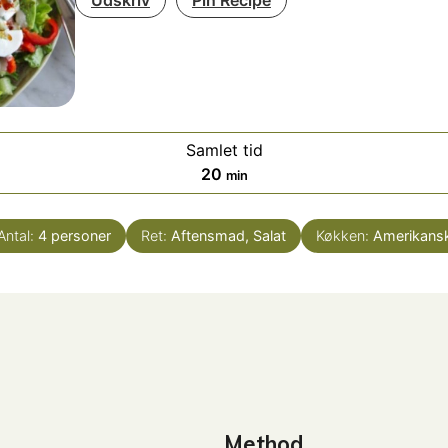
Samlet tid
minutter
20
min
Antal:
4
personer
Ret:
Aftensmad, Salat
Køkken:
Amerikans
Method