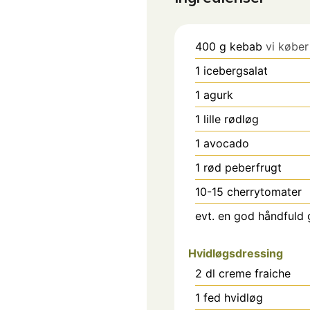
400
g
kebab
vi køber
1
icebergsalat
1
agurk
1
lille rødløg
1
avocado
1
rød peberfrugt
10-15
cherrytomater
evt. en god håndfuld 
Hvidløgsdressing
2
dl
creme fraiche
1
fed
hvidløg