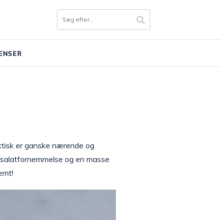
ENSER
ktisk er ganske nærende og
en salatfornemmelse og en masse
emt!