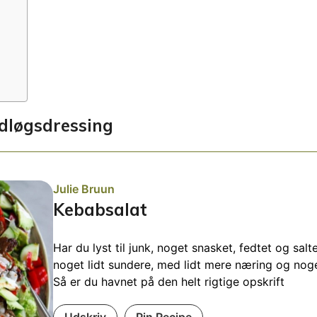
dløgsdressing
Julie Bruun
Kebabsalat
Har du lyst til junk, noget snasket, fedtet og sal
noget lidt sundere, med lidt mere næring og noge
Så er du havnet på den helt rigtige opskrift
Udskriv
Pin Recipe