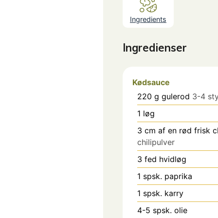
Ingredients
Ingredienser
Kødsauce
220
g
gulerod
3-4 st
1
løg
3
cm
af en rød frisk ch
chilipulver
3
fed
hvidløg
1
spsk.
paprika
1
spsk.
karry
4-5
spsk.
olie