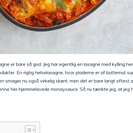
agne er bare så god. Jeg har egentlig en lasagne med kylling her
ukter. En rigtig helselasagne, hvor pladerne er af butternut s
mager nu også virkelig skønt, men det er bare langt oftest a
r denne her hjemmelavede monaysauce. Så nu tænkte jeg, at jeg h