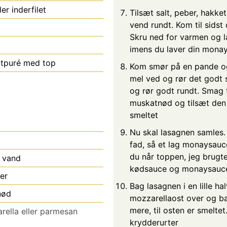
ler inderfilet
Tilsæt salt, peber, hakk
vend rundt. Kom til sidst 
Skru ned for varmen og l
imens du laver din mona
atpuré med top
Kom smør på en pande og
mel ved og rør det godt
og rør godt rundt. Smag t
muskatnød og tilsæt den r
smeltet
Nu skal lasagnen samles.
fad, så et lag monaysauce
du når toppen, jeg brugte
l vand
kødsauce og monaysauc
ber
Bag lasagnen i en lille ha
nød
mozzarellaost over og ba
mere, til osten er smeltet
rella eller parmesan
krydderurter