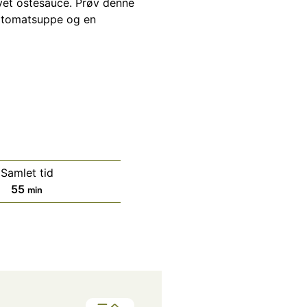
vet ostesauce. Prøv denne
t tomatsuppe og en
Samlet tid
minutter
55
min