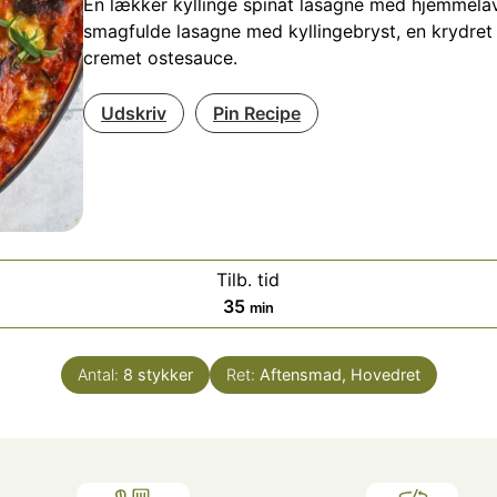
En lækker kyllinge spinat lasagne med hjemmela
smagfulde lasagne med kyllingebryst, en krydre
cremet ostesauce.
Udskriv
Pin Recipe
Tilb. tid
ter
minutter
35
min
Antal:
8
stykker
Ret:
Aftensmad, Hovedret