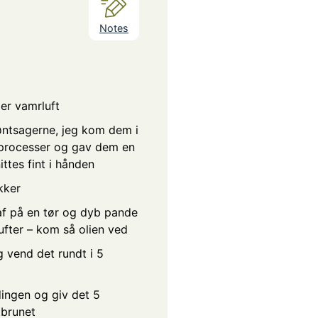
Notes
er vamrluft
øntsagerne, jeg kom dem i
 processer og gav dem en
ittes fint i hånden
kker
af på en tør og dyb pande
 dufter – kom så olien ved
 vend det rundt i 5
dingen og giv det 5
r brunet