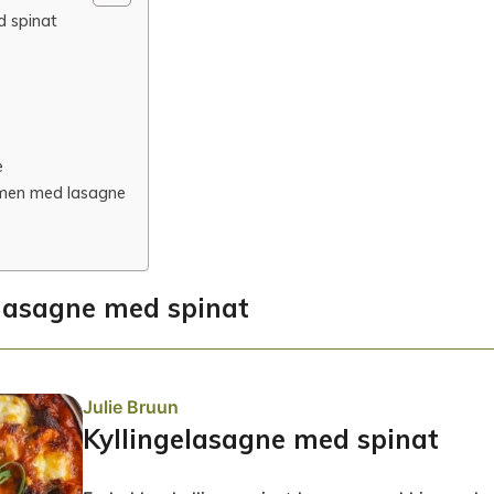
d spinat
e
mmen med lasagne
elasagne med spinat
Julie Bruun
Kyllingelasagne med spinat