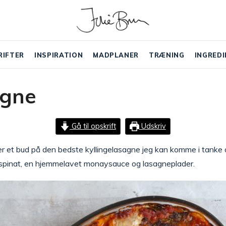
RIFTER
INSPIRATION
MADPLANER
TRÆNING
INGREDI
agne
Gå til opskrift
Udskriv
er et bud på den bedste kyllingelasagne jeg kan komme i tanke
spinat, en hjemmelavet monaysauce og lasagneplader.