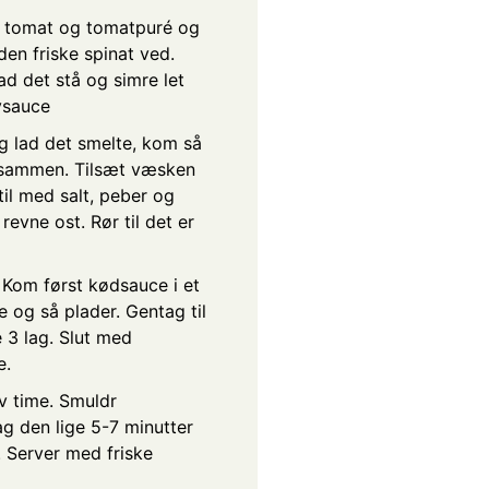
et tomat og tomatpuré og
den friske spinat ved.
ad det stå og simre let
ysauce
 lad det smelte, kom så
 sammen. Tilsæt væsken
il med salt, peber og
evne ost. Rør til det er
 Kom først kødsauce i et
 og så plader. Gentag til
 3 lag. Slut med
e.
lv time. Smuldr
g den lige 5-7 minutter
. Server med friske