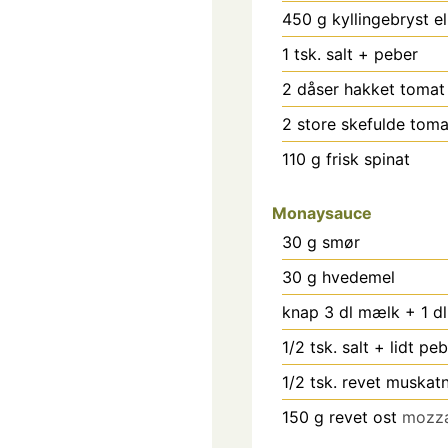
450
g
kyllingebryst el
1
tsk.
salt + peber
2
dåser hakket tomat
2
store skefulde tom
110
g
frisk spinat
Monaysauce
30
g
smør
30
g
hvedemel
knap 3 dl mælk + 1 d
1/2
tsk.
salt + lidt pe
1/2
tsk.
revet muskat
150
g
revet ost
mozza