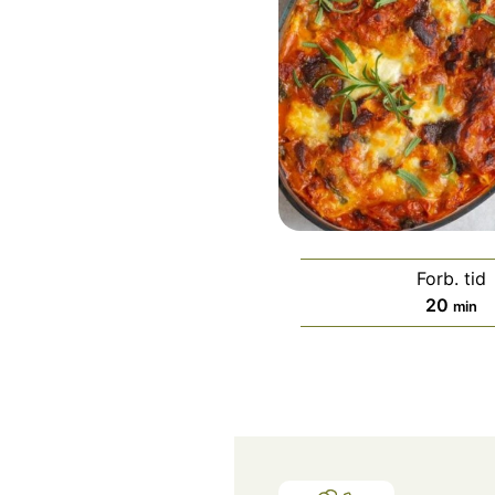
Forb. tid
minut
20
min