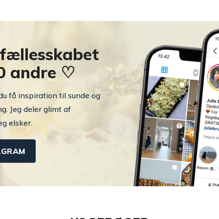
f fællesskabet
0 andre ♡
u få inspiration til sunde og
. Jeg deler glimt af
jeg elsker.
AGRAM