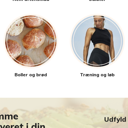
Boller og brød
Træning og løb
emme
Udfyld
veret i din