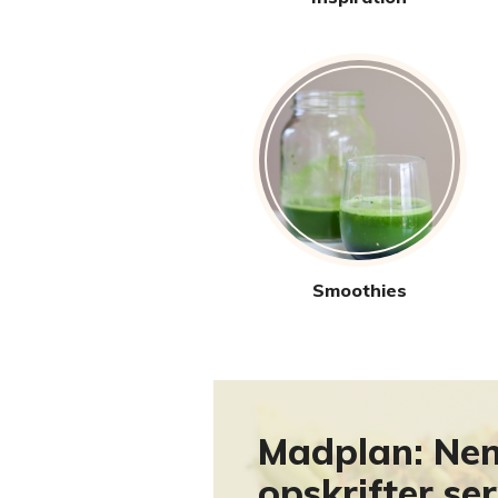
Smoothies
Madplan: N
opskrifter ser