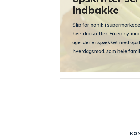
indbakke
Slip for panik i supermarkede
hverdagsretter. Få en ny ma
uge, der er spækket med opsk
hverdagsmad, som hele famili
KO