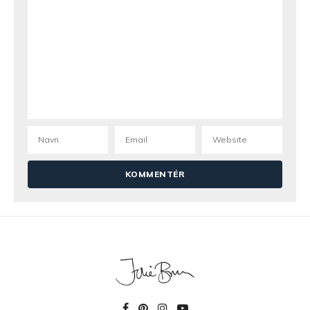
Karen
18. november 2023 kl. 16:31
Super skøn thaisuppe. Jeg tilføjede citrongræs, og
det blev den bestemt ikke dårligere af. Glæder mig
allerede til den overskydende portion, som nu
ligger og venter i fryseren;-)
Julie Bruun
22. november 2023 kl. 07:40
Ej hvor godt 😀 Tak for tippet og din søde
kommentar, hav en deilig onsdag
Søs
6. juni 2021 kl. 10:36
Hold nu k… Den sparker r..
Fulgte ikke opskrten til punkt og prikke, men den er
så lækker. Tak for en super lækker opskrift💛