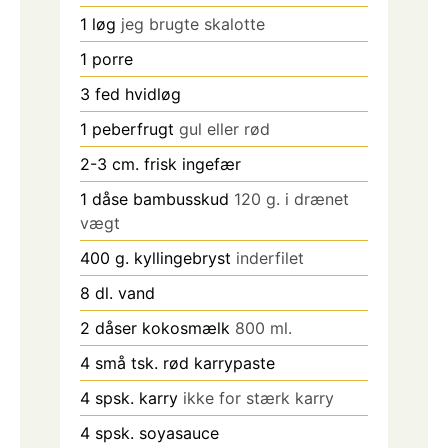
1
løg
jeg brugte skalotte
1
porre
3
fed
hvidløg
1
peberfrugt
gul eller rød
2-3
cm.
frisk ingefær
1
dåse bambusskud
120 g. i drænet
vægt
400
g.
kyllingebryst
inderfilet
8
dl.
vand
2
dåser kokosmælk
800 ml.
4
små tsk.
rød karrypaste
4
spsk.
karry
ikke for stærk karry
4
spsk.
soyasauce