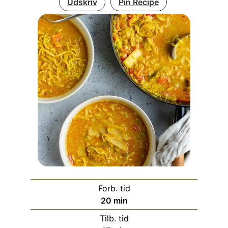
Udskriv
Pin Recipe
Forb. tid
minutter
20
min
Tilb. tid