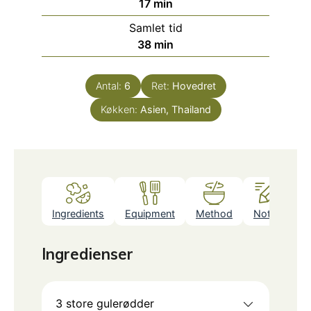
minutter
17
min
Samlet tid
minutter
38
min
Antal:
6
Ret:
Hovedret
Køkken:
Asien, Thailand
Ingredients
Equipment
Method
Notes
Ingredienser
3
store gulerødder