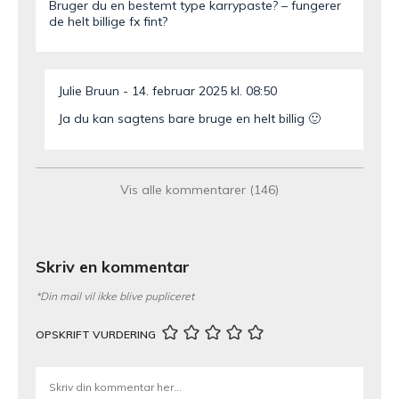
Bruger du en bestemt type karrypaste? – fungerer
de helt billige fx fint?
Julie Bruun
14. februar 2025 kl. 08:50
Ja du kan sagtens bare bruge en helt billig 🙂
Patricia
7. november 2024 kl. 19:26
Vis alle kommentarer (146)
Virkelig god super med sååå meget smag, jeg var
så bange for der ikke var nok smag, men denne
suppe har det hele.. Jeg lavede den til mine
Skriv en kommentar
beboere på plejehjem og alle var vilde med den..
*Din mail vil ikke blive pupliceret
Julie Bruun
14. november 2024 kl. 09:33
OPSKRIFT VURDERING
Ej hvor godt, tusinde tak for din søde kommentar
🙂 Dejligt den kunne bruges