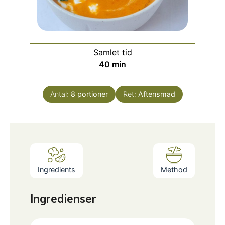
Samlet tid
minutter
40
min
Antal:
8
portioner
Ret:
Aftensmad
Ingredients
Method
Ingredienser