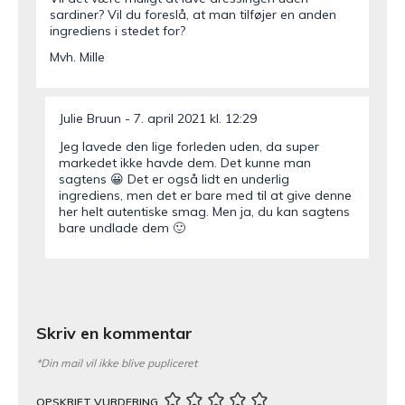
sardiner? Vil du foreslå, at man tilføjer en anden
ingrediens i stedet for?
Mvh. Mille
Julie Bruun
7. april 2021 kl. 12:29
Jeg lavede den lige forleden uden, da super
markedet ikke havde dem. Det kunne man
sagtens 😀 Det er også lidt en underlig
ingrediens, men det er bare med til at give denne
her helt autentiske smag. Men ja, du kan sagtens
bare undlade dem 🙂
Skriv en kommentar
*Din mail vil ikke blive pupliceret
OPSKRIFT VURDERING