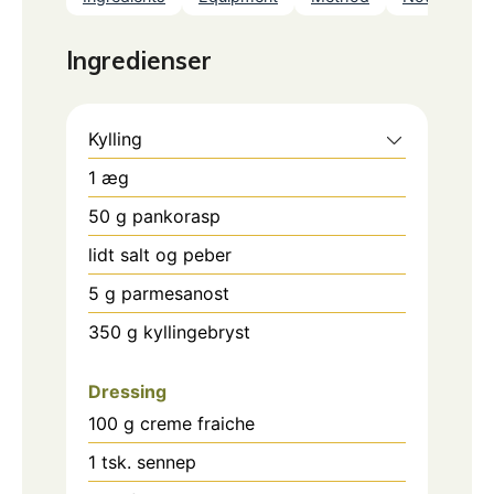
Ingredienser
Kylling
1
æg
50
g
pankorasp
lidt salt og peber
5
g
parmesanost
350
g
kyllingebryst
Dressing
100
g
creme fraiche
1
tsk.
sennep