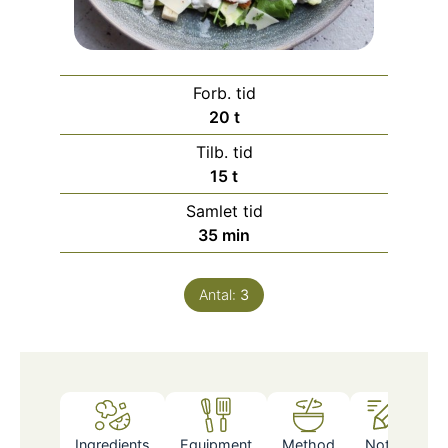
Forb. tid
timer
20
t
Tilb. tid
timer
15
t
Samlet tid
minutter
35
min
Antal:
3
Ingredients
Equipment
Method
Notes