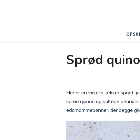
OPSK
Sprød quino
Her er en virkelig lækker sprød q
sprød quinoa og saltede peanuts. 
edamammebønner, der begge giver 