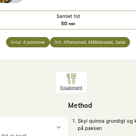
Samlet tid
minutter
50
min
Antal:
4
personer
Ret:
Aftensmad, Måltidssalat, Salat
Equipment
Method
Skyl quinoa grundigt og 
på pakken
 det er kogt