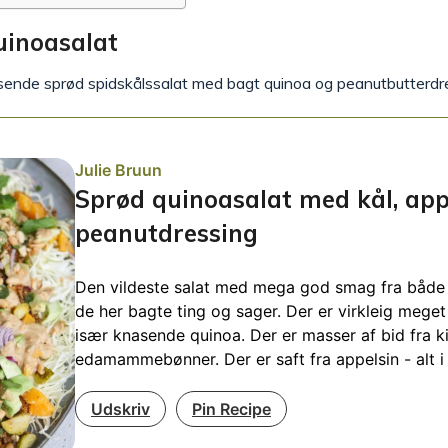
uinoasalat
asende sprød spidskålssalat med bagt quinoa og peanutbutterdr
Julie Bruun
Sprød quinoasalat med kål, app
peanutdressing
Den vildeste salat med mega god smag fra både
de her bagte ting og sager. Der er virkleig mege
især knasende quinoa. Der er masser af bid fra 
edamammebønner. Der er saft fra appelsin - alt i a
Udskriv
Pin Recipe