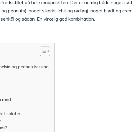
 tilfredsstillet på hele madpaletten. Der er nemlig både noget sø
og peanuts), noget stærkt (chili og rødløg), noget blødt og cre
 rosenkål og sådan. En virkelig god kombination.
pelsin og peanutdressing
n med
ret salater
r
ram?