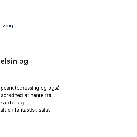
essing.
elsin og
 peanutbdressing og også
t sprødhed at hente fra
kikærter og
lt en fantastisk salat