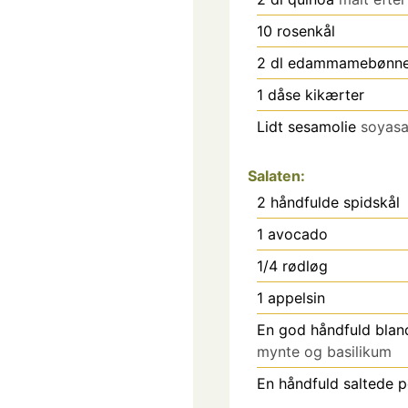
10
rosenkål
2
dl
edammamebønner 
1
dåse kikærter
Lidt sesamolie
soyasa
Salaten:
2
håndfulde spidskål
1
avocado
1/4
rødløg
1
appelsin
En god håndfuld blan
mynte og basilikum
En håndfuld saltede 