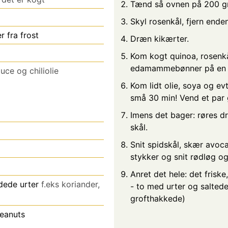
Tænd så ovnen på 200 gr
Skyl rosenkål, fjern ende
fra frost
Dræn kikærter.
Kom kogt quinoa, rosenkå
edamammebønner på en 
uce og chiliolie
Kom lidt olie, soya og evt 
små 30 min! Vend et par
Imens det bager: røres d
skål.
Snit spidskål, skær avoc
stykker og snit rødløg og
Anret det hele: det frisk
dede urter
f.eks koriander,
- to med urter og salted
grofthakkede)
peanuts