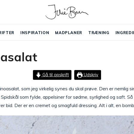
RIFTER
INSPIRATION
MADPLANER
TRÆNING
INGREDI
asalat
Gå til opskrift
Udskriv
uinoasalat, som jeg virkelig synes du skal prøve. Den er nemli
Spidskål som fylde, appelsiner for sødme, syrlighed og saft. Så
bid. Der er en cremet og smagfuld dressing. Alt i alt, en bom