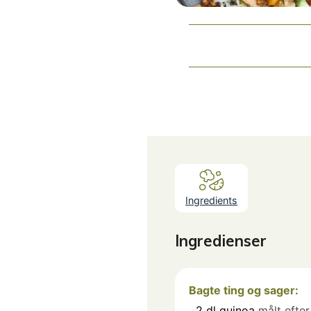
Ingredients
Ingredienser
Bagte ting og sager:
2
dl
quinoa
målt efter