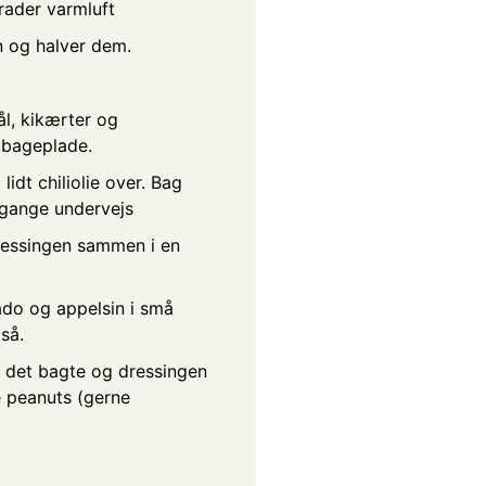
ader varmluft
n og halver dem.
l, kikærter og
bageplade.
lidt chiliolie over. Bag
 gange undervejs
ressingen sammen i en
ado og appelsin i små
så.
e, det bagte og dressingen
e peanuts (gerne