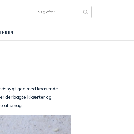
ENSER
g sindssygt god med knasende
 er der bagte kikærter og
be af smag.