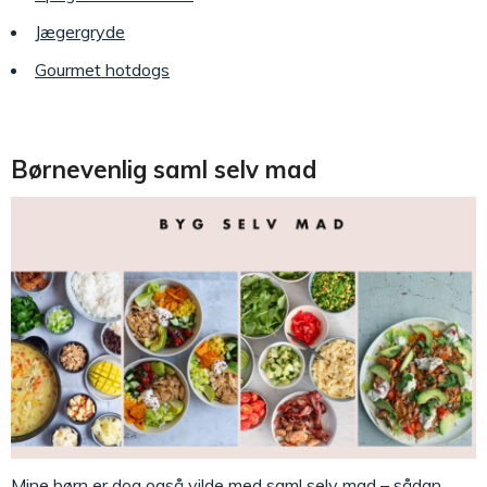
Jægergryde
Gourmet hotdogs
Børnevenlig saml selv mad
Mine børn er dog også vilde med saml selv mad – sådan