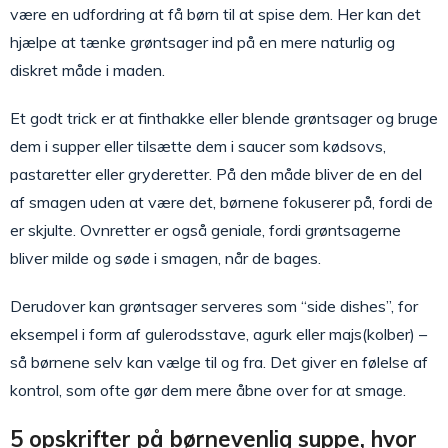
være en udfordring at få børn til at spise dem. Her kan det
hjælpe at tænke grøntsager ind på en mere naturlig og
diskret måde i maden.
Et godt trick er at finthakke eller blende grøntsager og bruge
dem i supper eller tilsætte dem i saucer som kødsovs,
pastaretter eller gryderetter. På den måde bliver de en del
af smagen uden at være det, børnene fokuserer på, fordi de
er skjulte. Ovnretter er også geniale, fordi grøntsagerne
bliver milde og søde i smagen, når de bages.
Derudover kan grøntsager serveres som “side dishes”, for
eksempel i form af gulerodsstave, agurk eller majs(kolber) –
så børnene selv kan vælge til og fra. Det giver en følelse af
kontrol, som ofte gør dem mere åbne over for at smage.
5 opskrifter på børnevenlig suppe, hvor