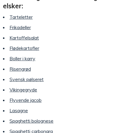
elsker:
Tarteletter
Frikadeller
Kartoffelsalat
Flødekartofler
Boller i karry
Risengrød
Svensk pølseret
Vikingegryde
Flyvende jacob
Lasagne
Spaghetti bolognese
Spaghetti carbonara