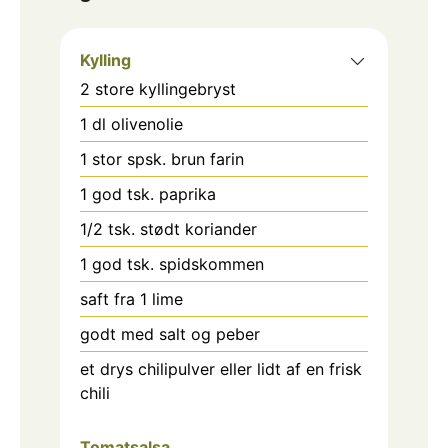
Kylling
2
store kyllingebryst
1
dl
olivenolie
1
stor spsk. brun farin
1
god tsk. paprika
1/2
tsk.
stødt koriander
1
god tsk. spidskommen
saft fra 1 lime
godt med salt og peber
et drys chilipulver eller lidt af en frisk
chili
Tomatsalsa