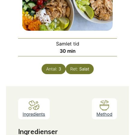
Samlet tid
minutter
30
min
Antal:
3
Ret:
Salat
Ingredients
Method
Ingredienser