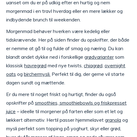
uanset om du er på udkig efter en hurtig og nem
morgenmad i en travl hverdag eller en mere lækker og
indbydende brunch til weekenden.
Morgenmad behøver hverken være kedelig eller
tidskrævende. Her på siden finder du opskrifter, der både
er nemme at gå til og fulde af smag og næring. Du kan
blandt andet dykke ned i forskellige
grødvarianter
som
klassisk
havregrød
med nye twists,
chiagrød,
overnight
oats
og
birchermysli.
Perfekt til dig, der gerne vil starte
dagen sundt og mættende.
Er du mere til noget friskt og hurtigt, finder du også
opskrifter på
smoothies, smoothiebowls og friskpresset
juice
– ideelle til morgener på farten eller som et let og
lækkert alternativ. Hertil passer hjemmelavet
granola
og
mysli perfekt som topping på yoghurt, skyr eller grød,