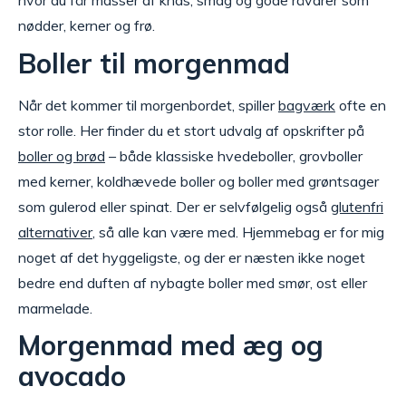
hvor du får masser af knas, smag og gode råvarer som
nødder, kerner og frø.
Boller til morgenmad
Når det kommer til morgenbordet, spiller
bagværk
ofte en
stor rolle. Her finder du et stort udvalg af opskrifter på
boller og brød
– både klassiske hvedeboller, grovboller
med kerner, koldhævede boller og boller med grøntsager
som gulerod eller spinat. Der er selvfølgelig også
glutenfri
alternativer
, så alle kan være med. Hjemmebag er for mig
noget af det hyggeligste, og der er næsten ikke noget
bedre end duften af nybagte boller med smør, ost eller
marmelade.
Morgenmad med æg og
avocado