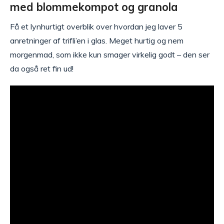
med blommekompot og granola
Få et lynhurtigt overblik over hvordan jeg laver 5
anretninger af trifli’en i glas. Meget hurtig og nem
morgenmad, som ikke kun smager virkelig godt – den ser
da også ret fin ud!