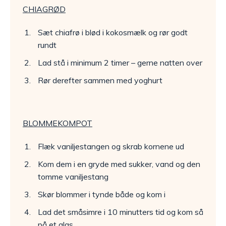
CHIAGRØD
Sæt chiafrø i blød i kokosmælk og rør godt
rundt
Lad stå i minimum 2 timer – gerne natten over
Rør derefter sammen med yoghurt
BLOMMEKOMPOT
Flæk vaniljestangen og skrab kornene ud
Kom dem i en gryde med sukker, vand og den
tomme vaniljestang
Skør blommer i tynde både og kom i
Lad det småsimre i 10 minutters tid og kom så
på et glas