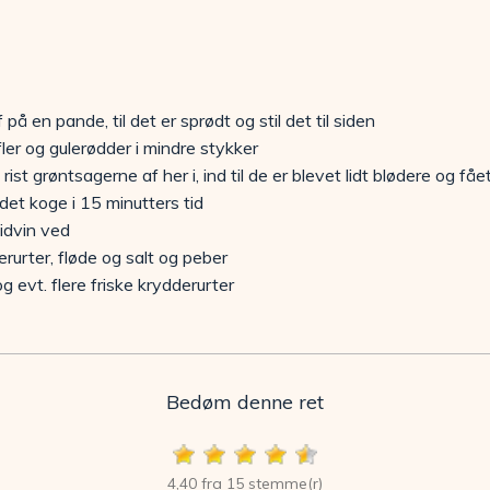
på en pande, til det er sprødt og stil det til siden
ler og gulerødder i mindre stykker
 rist grøntsagerne af her i, ind til de er blevet lidt blødere og fået
et koge i 15 minutters tid
idvin ved
rurter, fløde og salt og peber
 evt. flere friske krydderurter
Bedøm denne ret
4,40 fra 15 stemme(r)