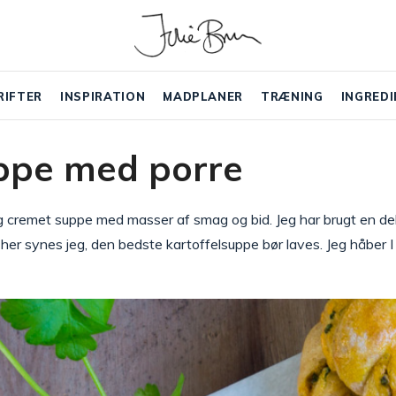
RIFTER
INSPIRATION
MADPLANER
TRÆNING
INGREDI
ppe med porre
lig cremet suppe med masser af smag og bid. Jeg har brugt en d
her synes jeg, den bedste kartoffelsuppe bør laves. Jeg håber I h