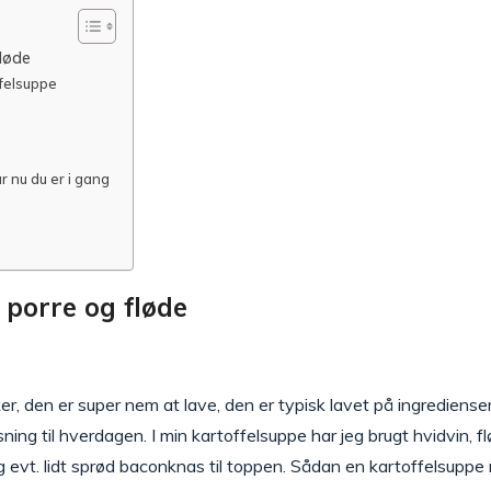
løde
ffelsuppe
r nu du er i gang
porre og fløde
iker, den er super nem at lave, den er typisk lavet på ingrediens
øsning til hverdagen. I min kartoffelsuppe har jeg brugt hvidvin, 
evt. lidt sprød baconknas til toppen. Sådan en kartoffelsuppe