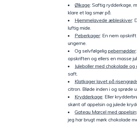
Ølkage
: Saftig rydderkage, 
klare et lag smør på.
Hjemmelavede æbleskiver
:
luftig mide.
Peberkager
: En nem opskrift
ungerne.
Og selvfølgelig
pebernødder
opskriften og ellers en masse 
Juleboller med chokolade og 
saft.
Klatkager lavet på risengrød
citron. Bløde inden i og sprøde 
Krydderkage
: Eller krydder
skønt af appelsin og julede kry
Gateau Marcel med appelsin
jeg har brugt mørk chokolade m