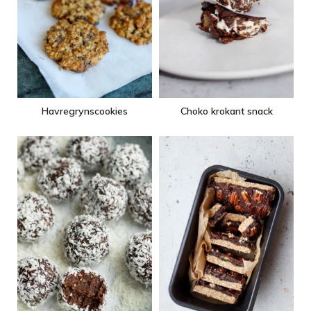
Havregrynscookies
Choko krokant snack