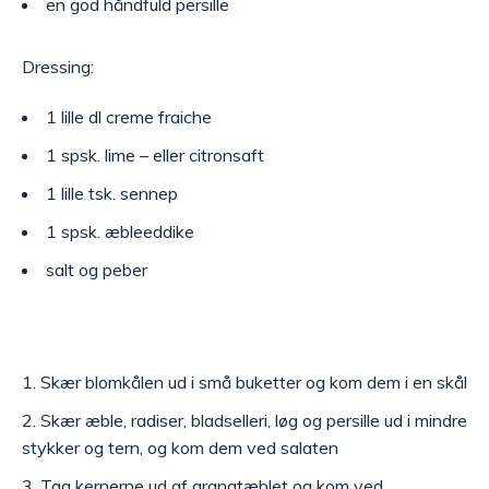
en god håndfuld persille
Dressing:
1 lille dl creme fraiche
1 spsk. lime – eller citronsaft
1 lille tsk. sennep
1 spsk. æbleeddike
salt og peber
Skær blomkålen ud i små buketter og kom dem i en skål
Skær æble, radiser, bladselleri, løg og persille ud i mindre
stykker og tern, og kom dem ved salaten
Tag kernerne ud af granatæblet og kom ved