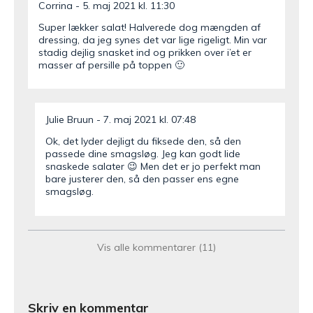
Corrina
5. maj 2021 kl. 11:30
Super lækker salat! Halverede dog mængden af
dressing, da jeg synes det var lige rigeligt. Min var
stadig dejlig snasket ind og prikken over i’et er
masser af persille på toppen 🙂
Julie Bruun
7. maj 2021 kl. 07:48
Ok, det lyder dejligt du fiksede den, så den
passede dine smagsløg. Jeg kan godt lide
snaskede salater 😉 Men det er jo perfekt man
bare justerer den, så den passer ens egne
smagsløg.
else
18. juni 2020 kl. 12:23
Vis alle kommentarer (11)
Jeg prøver blomkålsalaten i dag, det lyder vildt
spændende, dejligt med flere muligheder.
Skriv en kommentar