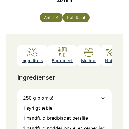
20
min
Antal:
4
Ret:
Salat
Ingredients
Equipment
Method
Notes
Ingredienser
250
g
blomkål
1
syrligt æble
1
håndfuld bredbladet persille
1
håndfuld nødder og/ eller kerner
jeg