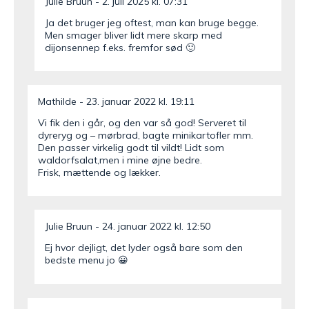
Julie Bruun
2. juli 2025 kl. 07:31
Ja det bruger jeg oftest, man kan bruge begge.
Men smager bliver lidt mere skarp med
dijonsennep f.eks. fremfor sød 🙂
Mathilde
23. januar 2022 kl. 19:11
Vi fik den i går, og den var så god! Serveret til
dyreryg og – mørbrad, bagte minikartofler mm.
Den passer virkelig godt til vildt! Lidt som
waldorfsalat,men i mine øjne bedre.
Frisk, mættende og lækker.
Julie Bruun
24. januar 2022 kl. 12:50
Ej hvor dejligt, det lyder også bare som den
bedste menu jo 😀