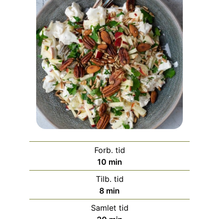
Forb. tid
minutter
10
min
Tilb. tid
minutter
8
min
Samlet tid
minutter