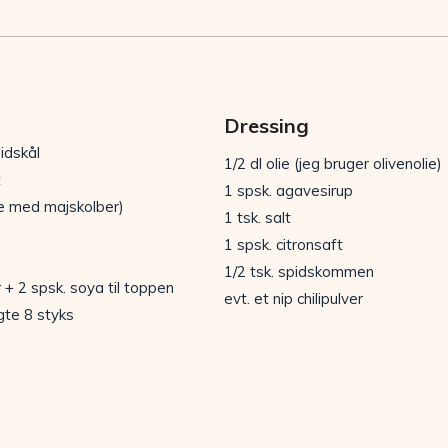
Dressing
idskål
1/2 dl olie (jeg bruger olivenolie)
t
1 spsk. agavesirup
re med majskolber)
1 tsk. salt
1 spsk. citronsaft
1/2 tsk. spidskommen
 + 2 spsk. soya til toppen
evt. et nip chilipulver
ugte 8 styks