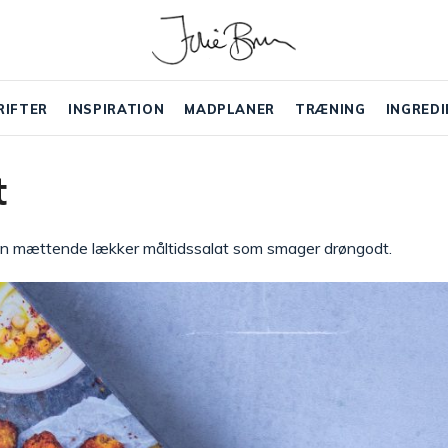
RIFTER
INSPIRATION
MADPLANER
TRÆNING
INGREDI
t
. En mættende lækker måltidssalat som smager drøngodt.