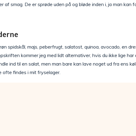
 af smag. De er sprøde uden på og bløde inden i, ja man kan fa
ederne
røn spidskål, majs, peberfrugt, salatost, quinoa, avocado, en dre
kriften kommer jeg med lidt alternativer, hvis du ikke lige har d
ndle ind til en salat, men man bare kan lave noget ud fra ens kø
e ofte findes i mit fryselager.