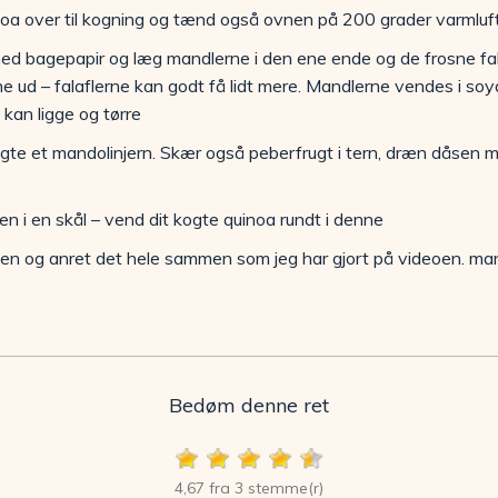
oa over til kogning og tænd også ovnen på 200 grader varmluf
 bagepapir og læg mandlerne i den ene ende og de frosne fala
e ud – falaflerne kan godt få lidt mere. Mandlerne vendes i so
kan ligge og tørre
brugte et mandolinjern. Skær også peberfrugt i tern, dræn dåsen 
 i en skål – vend dit kogte quinoa rundt i denne
nen og anret det hele sammen som jeg har gjort på videoen. ma
Bedøm denne ret
4,67 fra 3 stemme(r)