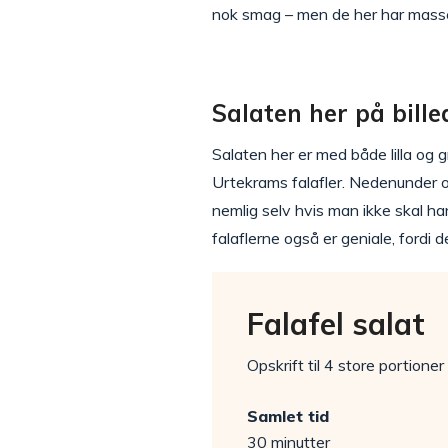
nok smag – men de her har masser
Salaten her på bill
Salaten her er med både lilla og g
Urtekrams falafler. Nedenunder ops
nemlig selv hvis man ikke skal ha
falaflerne også er geniale, fordi d
Falafel salat
Opskrift til 4 store portioner
Samlet tid
30 minutter