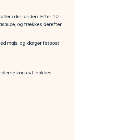
t
fler i den anden. Efter 10
yasauce, og trækkes derefter
med majs, og klargør fetaost
ndlerne kan evt. hakkes