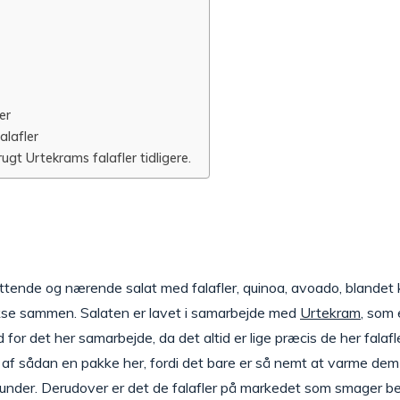
er
alafler
ugt Urtekrams falafler tidligere.
mættende og nærende salat med falafler, quinoa, avoado, blandet
bikse sammen. Salaten er lavet i samarbejde med
Urtekram
, som 
ad for det her samarbejde, da det altid er lige præcis de her falaf
id af sådan en pakke her, fordi det bare er så nemt at varme dem 
runder. Derudover er det de falafler på markedet som smager b