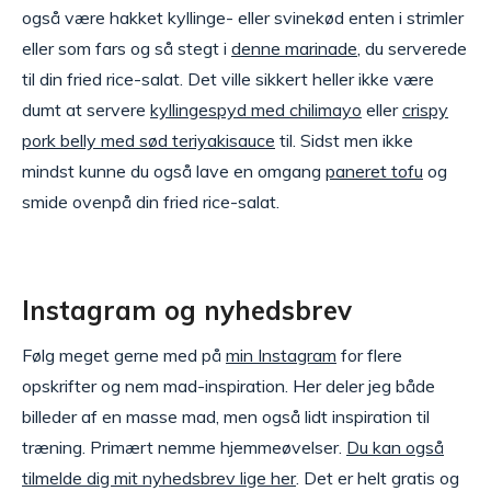
også være hakket kyllinge- eller svinekød enten i strimler
eller som fars og så stegt i
denne marinade
, du serverede
til din fried rice-salat. Det ville sikkert heller ikke være
dumt at servere
kyllingespyd med chilimayo
eller
crispy
pork belly med sød teriyakisauce
til. Sidst men ikke
mindst kunne du også lave en omgang
paneret tofu
og
smide ovenpå din fried rice-salat.
Instagram og nyhedsbrev
Følg meget gerne med på
min Instagram
for flere
opskrifter og nem mad-inspiration. Her deler jeg både
billeder af en masse mad, men også lidt inspiration til
træning. Primært nemme hjemmeøvelser.
Du kan også
tilmelde dig mit nyhedsbrev lige her
. Det er helt gratis og