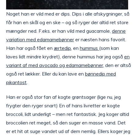
Noget han er vild med er dips. Dips i alle afskygninger, så
får han en skål og en ske – og så ryger der altid ret store
mængder ned. F.eks. er han vild med guacamole,
denne
variation med edamamebønner
er næsten hans favorit.
Han har også fået en
ærtedip
, en
hummus
(som kan
laves lidt mindre krydret), denne hummus har jeg også
en
variant af med avocado og edamamebønner
, den er altså
også ret lækker. Eller du kan lave en
bønnedip med
pikantost
.
Han er også stor fan af kogte grøntsager (lige nu, jeg
frygter den ryger snart) En af hans livretter er kogte
broccoli, lidt underligt – men ret fantastisk. Jeg koger altid
broccolien ret meget, så den suger en masse vand. Det
er et hit at suge vandet ud af dem nemlig. Ellers koger jeg