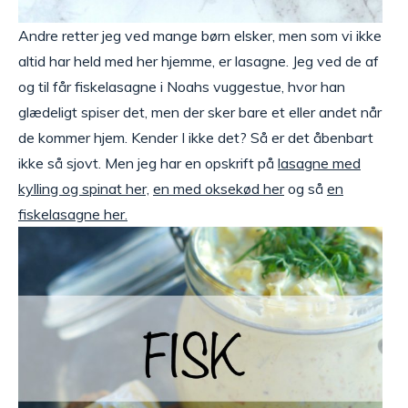
Andre retter jeg ved mange børn elsker, men som vi ikke
altid har held med her hjemme, er lasagne. Jeg ved de af
og til får fiskelasagne i Noahs vuggestue, hvor han
glædeligt spiser det, men der sker bare et eller andet når
de kommer hjem. Kender I ikke det? Så er det åbenbart
ikke så sjovt. Men jeg har en opskrift på
lasagne med
kylling og spinat her,
en med oksekød her
og så
en
fiskelasagne her.