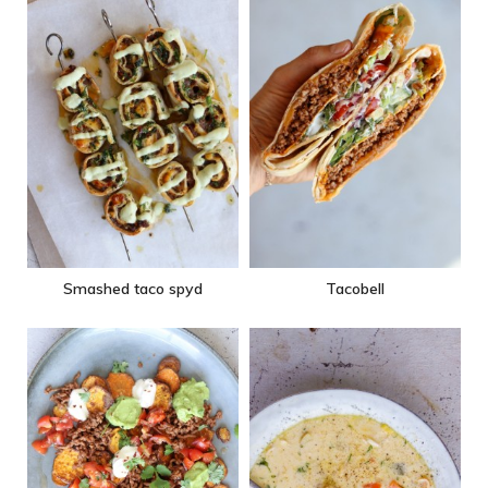
Smashed taco spyd
Tacobell