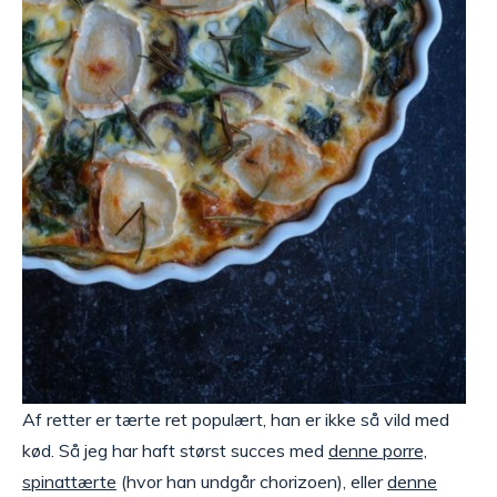
Af retter er tærte ret populært, han er ikke så vild med
kød. Så jeg har haft størst succes med
denne porre,
spinattærte
(hvor han undgår chorizoen), eller
denne