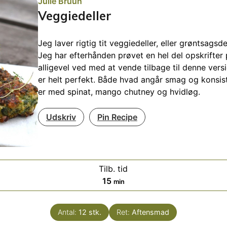
Julie Bruun
Veggiedeller
Jeg laver rigtig tit veggiedeller, eller grøntsags
Jeg har efterhånden prøvet en hel del opskrifter
alligevel ved med at vende tilbage til denne vers
er helt perfekt. Både hvad angår smag og konsist
er med spinat, mango chutney og hvidløg.
Udskriv
Pin Recipe
Tilb. tid
ter
minutter
15
min
Antal:
12
stk.
Ret:
Aftensmad