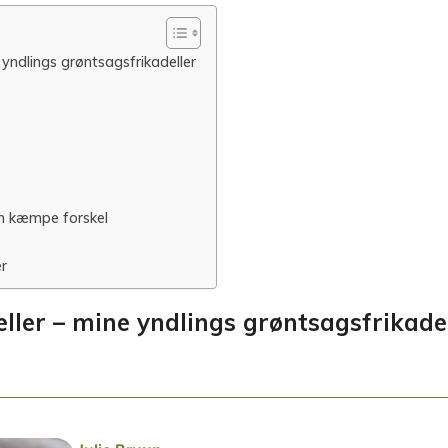
 yndlings grøntsagsfrikadeller
n kæmpe forskel
er
eller – mine yndlings grøntsagsfrikade