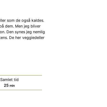
deller som de også kaldes.
 på dem. Men jeg bliver
ion. Den synes jeg nemlig
ens. De her veggiedeller
Samlet tid
minutter
25
min