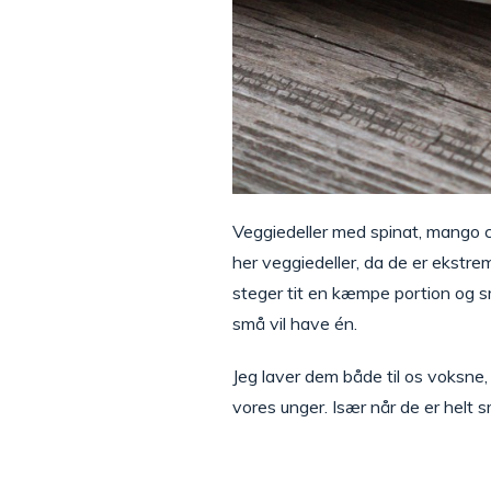
Veggiedeller med spinat, mango ch
her veggiedeller, da de er ekstr
steger tit en kæmpe portion og sm
små vil have én.
Jeg laver dem både til os voksn
vores unger. Især når de er helt s