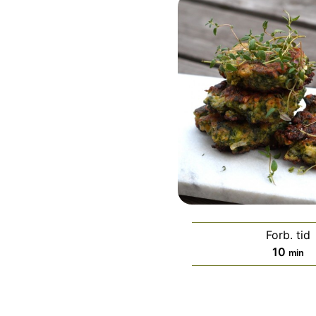
Forb. tid
minut
10
min