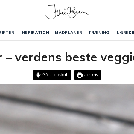
RIFTER
INSPIRATION
MADPLANER
TRÆNING
INGREDI
r – verdens beste veggi
Gå til opskrift
Udskriv