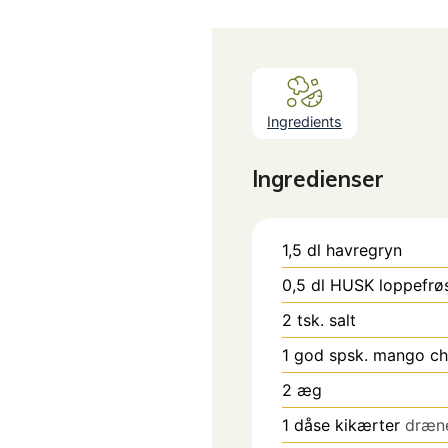
Ingredients
Ingredienser
1,5
dl
havregryn
0,5
dl
HUSK loppefrøs
2
tsk.
salt
1
god spsk. mango ch
2
æg
1
dåse kikærter
dræn