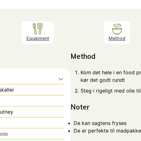
Equipment
Method
Method
Kom det hele i en food p
kør det godt rundt
kaller
Steg i rigeligt med olie t
Noter
utney
De kan sagtens fryses
De er perfekte til madpakk
ede