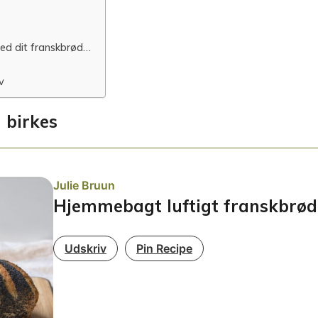
med dit franskbrød…
v
 birkes
Julie Bruun
Hjemmebagt luftigt franskbrød
Udskriv
Pin Recipe