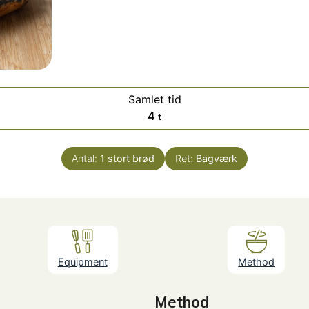
Samlet tid
timer
4
t
Antal:
1
stort brød
Ret:
Bagværk
Equipment
Method
Method