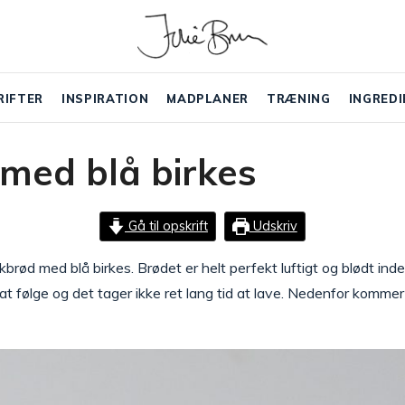
RIFTER
INSPIRATION
MADPLANER
TRÆNING
INGREDI
med blå birkes
Gå til opskrift
Udskriv
skbrød med blå birkes. Brødet er helt perfekt luftigt og blødt in
t følge og det tager ikke ret lang tid at lave. Nedenfor kommer 