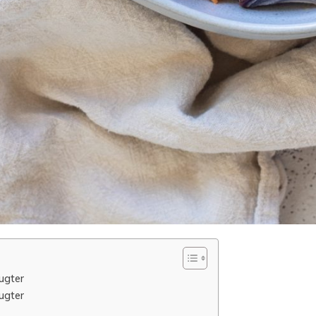
ugter
ugter