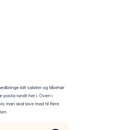
edbringe lidt salater og tilbehør
 pasta rundt her i. Oven i
s man skal lave mad til flere
ten.