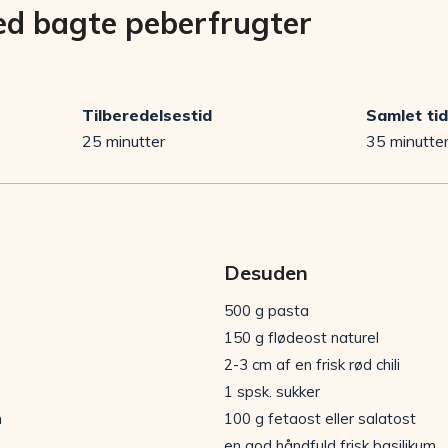
ed bagte peberfrugter
Tilberedelsestid
Samlet tid
25 minutter
35 minutte
Desuden
500 g pasta
150 g flødeost naturel
2-3 cm af en frisk rød chili
1 spsk. sukker
n
100 g fetaost eller salatost
en god håndfuld frisk basilikum