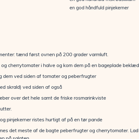
en god håndfuld pinjekerner
enter: tænd først ovnen på 200 grader varmluft.
rn og cherrytomater i halve og kom dem på en bageplade beklæ
æg dem ved siden af tomater og peberfrugter
ed skrald) ved siden af også
 peber over det hele samt de friske rosmarinkviste
utter.
g pinjekerner ristes hurtigt af på en tør pande
es det meste af de bagte peberfrugter og cherrytomater. Lad en
en på salaten.