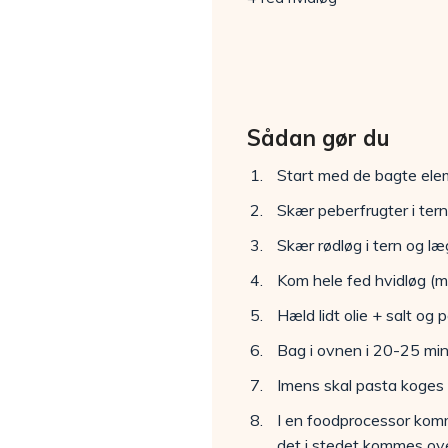
Sådan gør du
Start med de bagte elem
Skær peberfrugter i te
Skær rødløg i tern og l
Kom hele fed hvidløg (m
Hæld lidt olie + salt og
Bag i ovnen i 20-25 min
Imens skal pasta koges o
I en foodprocessor komm
det i stedet kommes ov