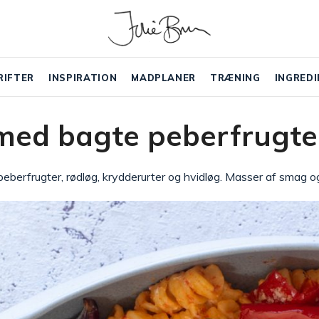
RIFTER
INSPIRATION
MADPLANER
TRÆNING
INGREDI
med bagte peberfrugte
eberfrugter, rødløg, krydderurter og hvidløg. Masser af smag og