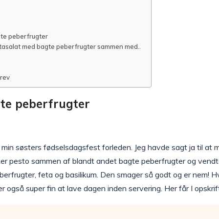
te peberfrugter
stasalat med bagte peberfrugter sammen med..
brev
te peberfrugter
min søsters fødselsdagsfest forleden. Jeg havde sagt ja til at m
ækker pesto sammen af blandt andet bagte peberfrugter og vendte
erfrugter, feta og basilikum. Den smager så godt og er nem! Hvi
r også super fin at lave dagen inden servering. Her får I opskrif