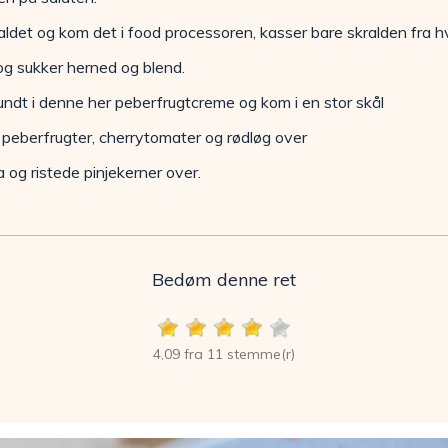
aldet og kom det i food processoren, kasser bare skralden fra h
i og sukker herned og blend.
ndt i denne her peberfrugtcreme og kom i en stor skål
peberfrugter, cherrytomater og rødløg over
 og ristede pinjekerner over.
Bedøm denne ret
4,09 fra 11 stemme(r)