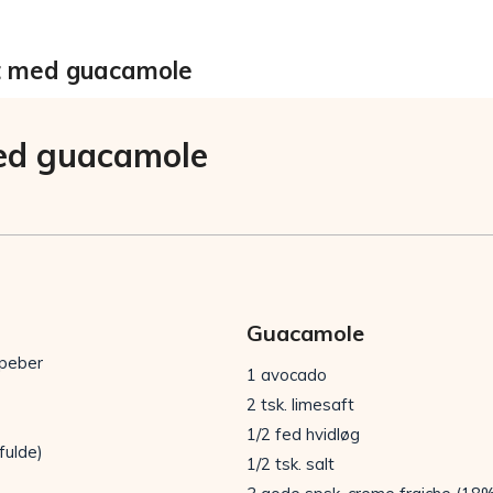
at med guacamole
ed guacamole
Guacamole
g peber
1 avocado
2 tsk. limesaft
1/2 fed hvidløg
fulde)
1/2 tsk. salt