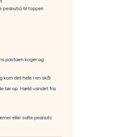
%)
lte peanuts) til toppen
mens pastaen koger og
g kom det hele i en skål
e tør op. Hæld vandet fra
rner eller salte peanuts