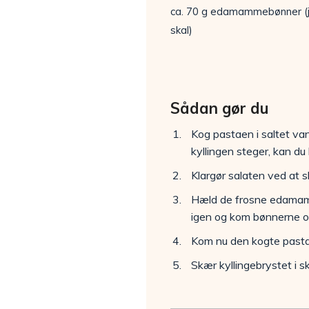
ca. 70 g edamammebønner (j
skal)
Sådan gør du
Kog pastaen i saltet van
kyllingen steger, kan d
Klargør salaten ved at 
Hæld de frosne edamamm
igen og kom bønnerne ov
Kom nu den kogte pasta 
Skær kyllingebrystet i 