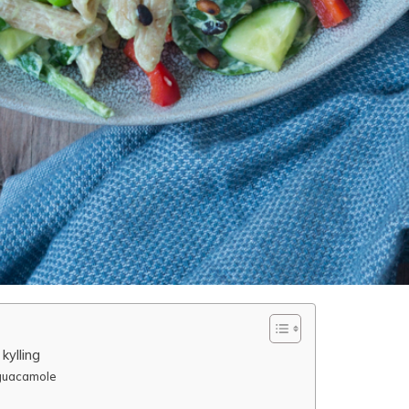
kylling
 guacamole