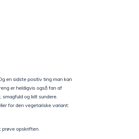
Og en sidste positiv ting man kan
reng er heldigvis også fan af
 smagfuld og lidt sundere.
ler for den vegetariske variant:
t prøve opskriften.