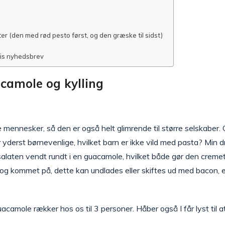
er (den med rød pesto først, og den græske til sidst)
tis nyhedsbrev
camole og kylling
mennesker, så den er også helt glimrende til større selskaber. 
r yderst børnevenlige, hvilket barn er ikke vild med pasta? Min d
alaten vendt rundt i en guacamole, hvilket både gør den cremet,
g og kommet på, dette kan undlades eller skiftes ud med bacon, el
amole rækker hos os til 3 personer. Håber også I får lyst til a