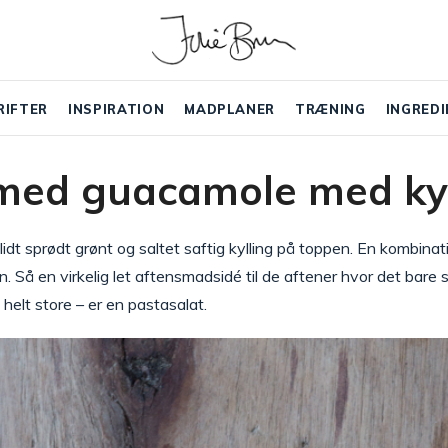
RIFTER
INSPIRATION
MADPLANER
TRÆNING
INGREDI
med guacamole med kyl
t sprødt grønt og saltet saftig kylling på toppen. En kombinati
 Så en virkelig let aftensmadsidé til de aftener hvor det bare s
 helt store – er en pastasalat.