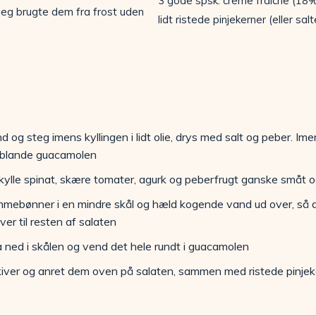
3 gode spsk. creme fraiche (18
eg brugte dem fra frost uden
lidt ristede pinjekerner (eller sa
d og steg imens kyllingen i lidt olie, drys med salt og peber. I
u blande guacamolen
skylle spinat, skære tomater, agurk og peberfrugt ganske småt o
ebønner i en mindre skål og hæld kogende vand ud over, så d
er til resten af salaten
ned i skålen og vend det hele rundt i guacamolen
skiver og anret dem oven på salaten, sammen med ristede pinjeke