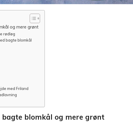
omkål og mere grønt
e rødløg
 med bagte blomkål
ejde med Friland
adlavning
d bagte blomkål og mere grønt