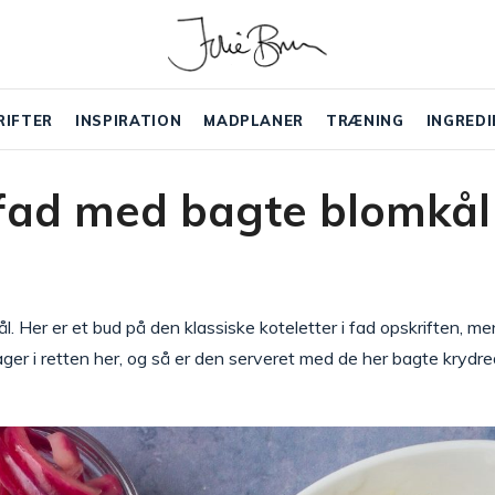
RIFTER
INSPIRATION
MADPLANER
TRÆNING
INGREDI
i fad med bagte blomkål
. Her er et bud på den klassiske koteletter i fad opskriften, men
r i retten her, og så er den serveret med de her bagte krydr