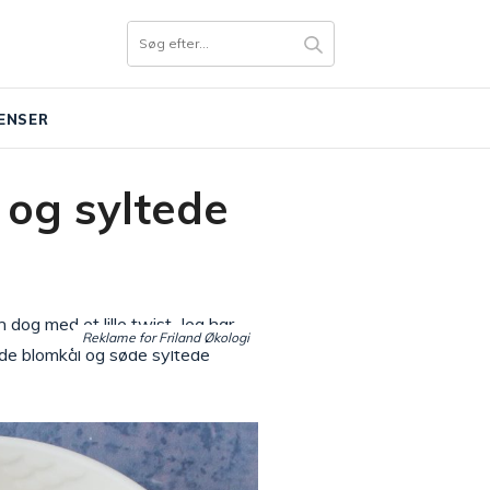
ENSER
 og syltede
 dog med et lille twist. Jeg har
Reklame for Friland Økologi
ede blomkål og søde syltede