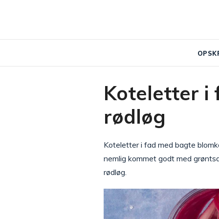
OPSK
Koteletter 
rødløg
Koteletter i fad med bagte blomkål
nemlig kommet godt med grøntsage
rødløg.