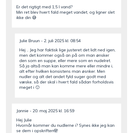
Er det rigtigt med 1,5 l vand?
Min ret blev hvert fald meget vandet, og ligner slet
ikke din 😅
Julie Bruun
2. juli 2025 kl. 08:54
Hej .. Jeg har faktisk lige justeret det lidt ned igen,
men det kommer også an på om man ønsker
den som en suppe, eller mere som en nudelret.
Så ja altså man kan komme mere eller mindre i,
alt efter hvilken konsistens man øsnker. Men
nudler og alt det andet fyld suger godt med
væske, så der skal i hvert fald sådan forholdsvis
meget i 🙂
Jannie
20. maj 2025 kl. 16:59
Hej Julie
Hvornår kommer du nudlerne i? Synes ikke jeg kan
se dem i opskriften🫣