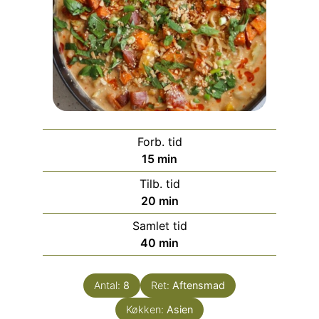
Forb. tid
minutter
15
min
Tilb. tid
minutter
20
min
Samlet tid
minutter
40
min
Antal:
8
Ret:
Aftensmad
Køkken:
Asien