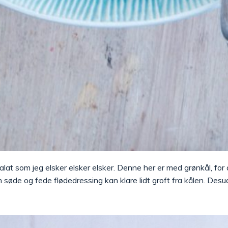
salat som jeg elsker elsker elsker. Denne her er med grønkål, fo
de og fede flødedressing kan klare lidt groft fra kålen. Desude