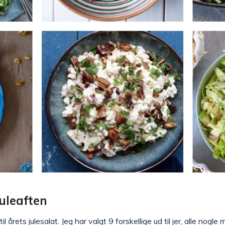
juleaften
til årets julesalat. Jeg har valgt 9 forskellige ud til jer, alle nogl