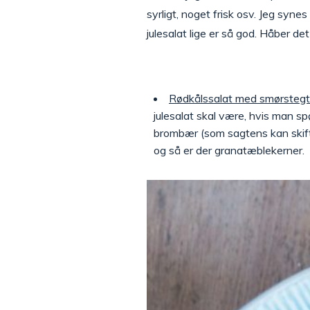
syrligt, noget frisk osv. Jeg syn
julesalat lige er så god. Håber de
Rødkålssalat med smørstegt
julesalat skal være, hvis man sp
brombær (som sagtens kan skift
og så er der granatæblekerner.