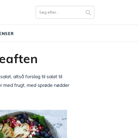
ENSER
uleaften
at, altså forslag til salat til
ater med frugt, med sprøde nødder