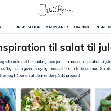
RIFTER
INSPIRATION
MADPLANER
TRÆNING
INGREDI
nspiration til salat til j
ville dele det her indlæg med jer – en masse inspiration til julesal
g saftige, som giver et syrligt modspil til den fede julemad. Sal
ter, jeg håber en af dem ender på dit julebord.