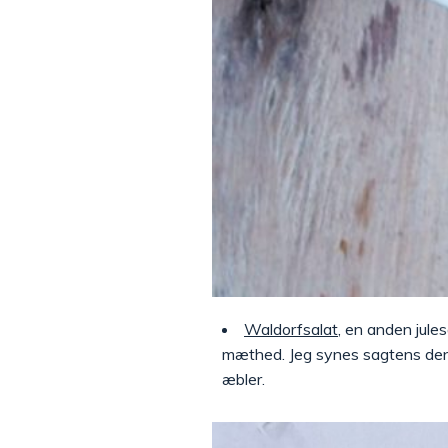
Waldorfsalat
, en anden jule
mæthed. Jeg synes sagtens den sø
æbler.