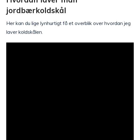
jordbærkoldskål
Her kan du lige lynhurtigt få et overblik over hvordan jeg
laver koldskålen.