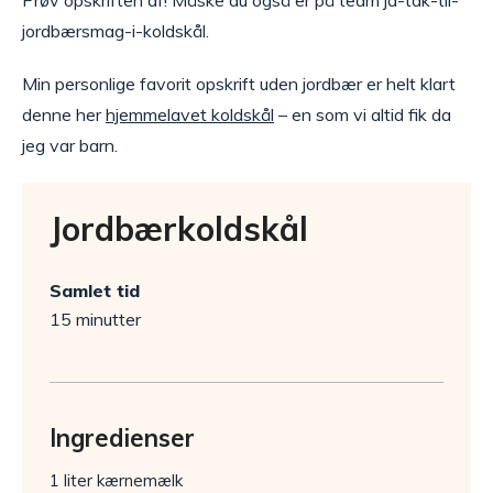
Prøv opskriften af! Måske du også er på team ja-tak-til-
jordbærsmag-i-koldskål.
Min personlige favorit opskrift uden jordbær er helt klart
denne her
hjemmelavet koldskål
– en som vi altid fik da
jeg var barn.
Jordbærkoldskål
Samlet tid
15 minutter
Ingredienser
1 liter kærnemælk