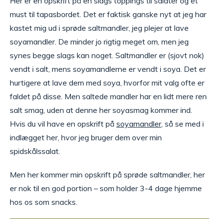
Her er en opskrift på en slags toppings til salater og et
must til tapasbordet. Det er faktisk ganske nyt at jeg har
kastet mig ud i sprøde saltmandler, jeg plejer at lave
soyamandler. De minder jo rigtig meget om, men jeg
synes begge slags kan noget. Saltmandler er (sjovt nok)
vendt i salt, mens soyamandlerne er vendt i soya. Det er
hurtigere at lave dem med soya, hvorfor mit valg ofte er
faldet på disse. Men saltede mandler har en lidt mere ren
salt smag, uden at denne her soyasmag kommer ind.
Hvis du vil have en opskrift på
soyamandler
, så se med i
indlægget her, hvor jeg bruger dem over min
spidskålssalat.
Men her kommer min opskrift på sprøde saltmandler, her
er nok til en god portion – som holder 3-4 dage hjemme
hos os som snacks.