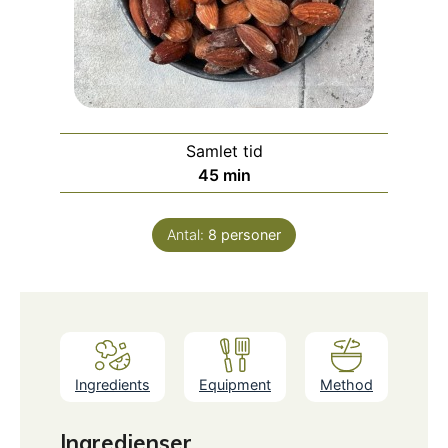
Samlet tid
minutter
45
min
Antal:
8
personer
Ingredients
Equipment
Method
Ingredienser