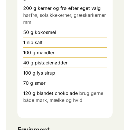
200
g
kerner og frø efter eget valg
hørfrø, solsikkekerner, græskarkerner
mm
50
g
kokosmel
1
nip salt
100
g
mandler
40
g
pistacienødder
100
g
lys sirup
70
g
smør
120
g
blandet chokolade
brug gerne
både mørk, mælke og hvid
Equipment