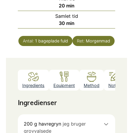
minutter
20
min
Samlet tid
minutter
30
min
Antal:
1
bageplade fuld
Ret:
Morgenmad
Ingredients
Equipment
Method
Notes
Ingredienser
200
g
havregryn
jeg bruger
grovvalsede