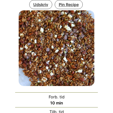
Udskriv
Pin Recipe
Forb. tid
minutter
10
min
Tilb. tid