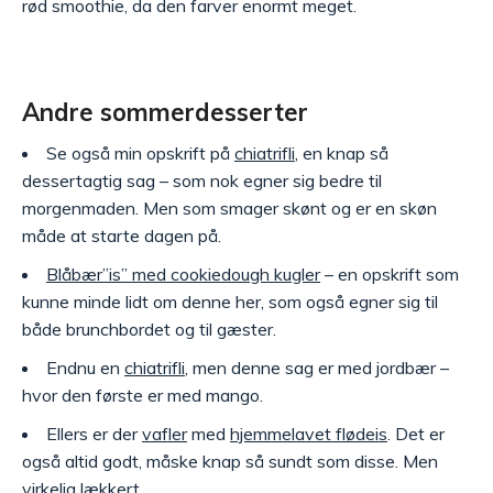
rød smoothie, da den farver enormt meget.
Andre sommerdesserter
Se også min opskrift på
chiatrifli
, en knap så
dessertagtig sag – som nok egner sig bedre til
morgenmaden. Men som smager skønt og er en skøn
måde at starte dagen på.
Blåbær”is” med cookiedough kugler
– en opskrift som
kunne minde lidt om denne her, som også egner sig til
både brunchbordet og til gæster.
Endnu en
chiatrifli
, men denne sag er med jordbær –
hvor den første er med mango.
Ellers er der
vafler
med
hjemmelavet flødeis
. Det er
også altid godt, måske knap så sundt som disse. Men
virkelig lækkert