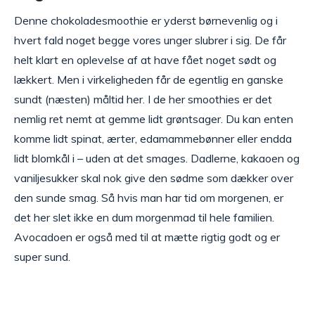
Denne chokoladesmoothie er yderst børnevenlig og i
hvert fald noget begge vores unger slubrer i sig. De får
helt klart en oplevelse af at have fået noget sødt og
lækkert. Men i virkeligheden får de egentlig en ganske
sundt (næsten) måltid her. I de her smoothies er det
nemlig ret nemt at gemme lidt grøntsager. Du kan enten
komme lidt spinat, ærter, edamammebønner eller endda
lidt blomkål i – uden at det smages. Dadlerne, kakaoen og
vaniljesukker skal nok give den sødme som dækker over
den sunde smag. Så hvis man har tid om morgenen, er
det her slet ikke en dum morgenmad til hele familien.
Avocadoen er også med til at mætte rigtig godt og er
super sund.