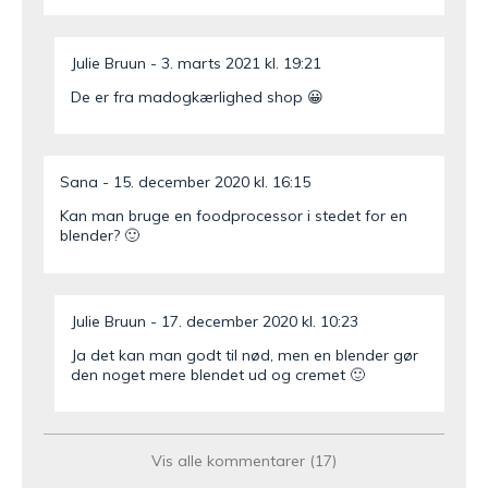
Julie Bruun
3. marts 2021 kl. 19:21
De er fra madogkærlighed shop 😀
Sana
15. december 2020 kl. 16:15
Kan man bruge en foodprocessor i stedet for en
blender? 🙂
Julie Bruun
17. december 2020 kl. 10:23
Ja det kan man godt til nød, men en blender gør
den noget mere blendet ud og cremet 🙂
Natashia
29. november 2020 kl. 20:00
Vis alle kommentarer (17)