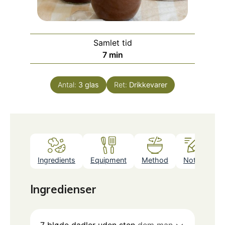
Samlet tid
minutter
7
min
Antal:
3
glas
Ret:
Drikkevarer
Ingredients
Equipment
Method
Notes
Ingredienser
7
bløde dadler uden sten
dem man