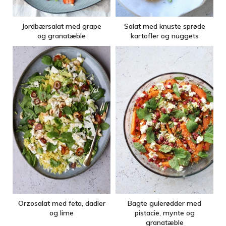
Jordbærsalat med grape
Salat med knuste sprøde
og granatæble
kartofler og nuggets
Orzosalat med feta, dadler
Bagte gulerødder med
og lime
pistacie, mynte og
granatæble