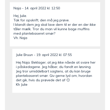
Naja
14. april 2022 kl. 12:50
Hej Julie.
Tak for opskrift, den må jeg prøve.
I blandt dem jeg skal lave dem til er der en der ikke
tåler mælk. Tror du man vil kunne bage muffins
med plantebaseret smør?
Vh. Naja
Julie Bruun
19. april 2022 kl. 07:55
Hej Naja. Beklager, at jeg ikke nåede at svare her
i påskedagene. Jeg håber, du fandt en løsning.
Jeg tror umiddelbart sagtens, at du kan bruge
plantebaseret smør. Giv gerne lyd om, hvordan
det gik, hvis du prøvede det af 🙂
Kh Julie