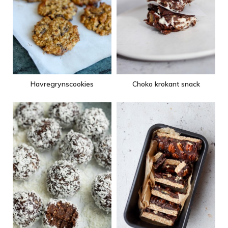
Havregrynscookies
Choko krokant snack