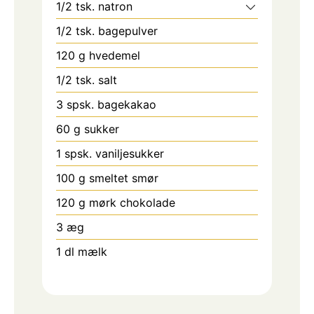
1/2
tsk.
natron
1/2
tsk.
bagepulver
120
g
hvedemel
1/2
tsk.
salt
3
spsk.
bagekakao
60
g
sukker
1
spsk.
vaniljesukker
100
g
smeltet smør
120
g
mørk chokolade
3
æg
1
dl
mælk