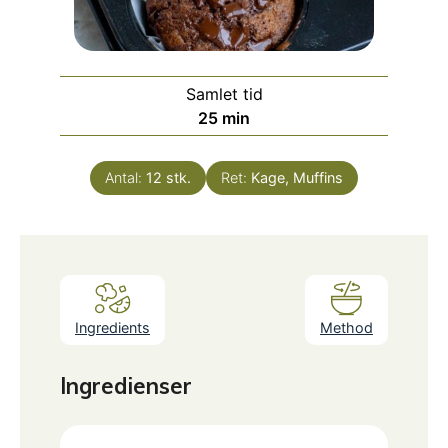
Samlet tid
minutter
25
min
Antal:
12
stk.
Ret:
Kage, Muffins
Ingredients
Method
Ingredienser