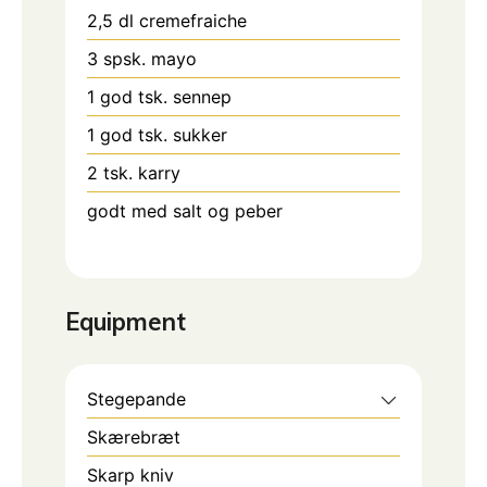
2,5
dl
cremefraiche
3
spsk.
mayo
1
god tsk. sennep
1
god tsk. sukker
2
tsk.
karry
godt med salt og peber
Equipment
Stegepande
Skærebræt
Skarp kniv