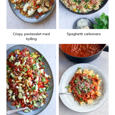
Crispy pastasalat med
Spaghetti carbonara
kylling