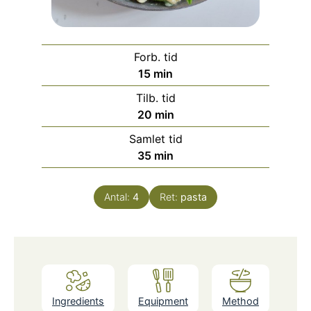
Forb. tid
minutter
15
min
Tilb. tid
minutter
20
min
Samlet tid
minutter
35
min
Antal:
4
Ret:
pasta
Ingredients
Equipment
Method