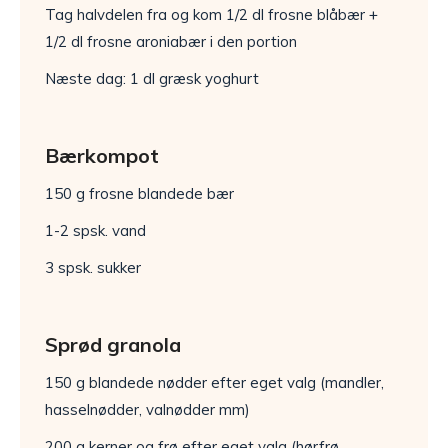
Tag halvdelen fra og kom 1/2 dl frosne blåbær +
1/2 dl frosne aroniabær i den portion
Næste dag: 1 dl græsk yoghurt
Bærkompot
150 g frosne blandede bær
1-2 spsk. vand
3 spsk. sukker
Sprød granola
150 g blandede nødder efter eget valg (mandler,
hasselnødder, valnødder mm)
200 g kerner og frø efter eget valg (hørfrø,