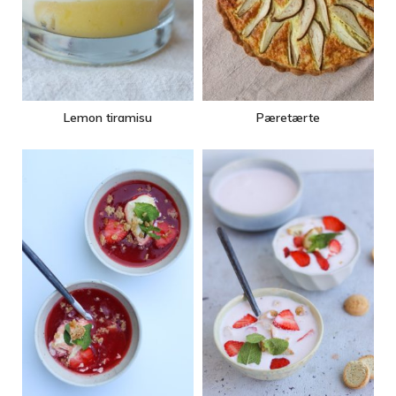
Lemon tiramisu
Pæretærte