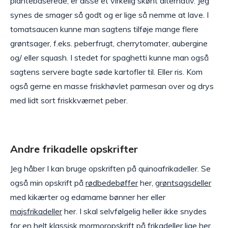
plantebaserede, er disse et virkelig skønt alternativ. Jeg
synes de smager så godt og er lige så nemme at lave. I
tomatsaucen kunne man sagtens tilføje mange flere
grøntsager, f.eks. peberfrugt, cherrytomater, aubergine
og/ eller squash. I stedet for spaghetti kunne man også
sagtens servere bagte søde kartofler til. Eller ris. Kom
også gerne en masse friskhøvlet parmesan over og drys
med lidt sort friskkværnet peber.
Andre frikadelle opskrifter
Jeg håber I kan bruge opskriften på quinoafrikadeller. Se
også min opskrift på
rødbedebøffer
her,
grøntsagsdeller
med kikærter og edamame bønner her eller
majsfrikadeller
her. I skal selvfølgelig heller ikke snydes
for en helt klassisk mormoropskrift på
frikadeller
lige her.