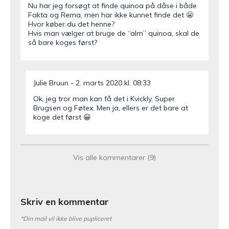
Nu har jeg forsøgt at finde quinoa på dåse i både
Fakta og Rema, men har ikke kunnet finde det 😬
Hvor køber du det henne?
Hvis man vælger at bruge de “alm” quinoa, skal de
så bare koges først?
Julie Bruun
2. marts 2020 kl. 08:33
Ok, jeg tror man kan få det i Kvickly, Super
Brugsen og Føtex. Men ja, ellers er det bare at
koge det først 😀
Sophie
11. juni 2019 kl. 18:04
Vis alle kommentarer (9)
Hej Julie
Jeg har handlet ind til at lave denne ret, men har
først nu set at man kunne købe quinoa der var
Skriv en kommentar
kogt på dåse – så jeg har bare købt almindelig
quinoa. Kan jeg bare koge det og bruge det eller
duer det ikke? Mvh Sophie
*Din mail vil ikke blive pupliceret