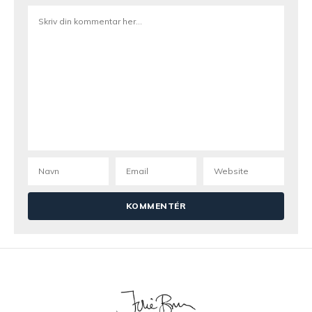
Julie Bruun
12. juni 2019 kl. 06:22
Det kan du sagtens bruge i stedet 😀
Anne Katrine
2. juni 2019 kl. 19:02
Lyder lækkert! Er dog ikke så glad for feta, kan
man bruge en anden ost i stedet? 😄
Julie Bruun
3. juni 2019 kl. 07:32
Ja du kan sagtens bruge en anden slags. Dog er
fetaen (eller salatost) ret saltet, så hvis man
bruger mozzarella f.eks. Så skal der nok tilsættes
lidt ekstra salt 🙂