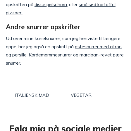
opskriften på
disse pølsehorn
, eller
små sød kartoffel
pizzaer
Andre snurrer opskrifter
Ud over mine kanelsnurrer, som jeg henviste til længere
oppe, har jeg også en opskrift på
ostesnurrer med citron
og persille,
Kardemommesnurrer
og
marcipan-revet pære
snurrer
.
ITALIENSK MAD
VEGETAR
Følg mig på sociale medier