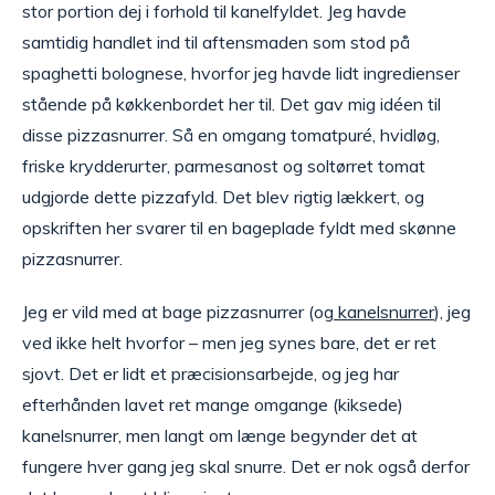
stor portion dej i forhold til kanelfyldet. Jeg havde
samtidig handlet ind til aftensmaden som stod på
spaghetti bolognese, hvorfor jeg havde lidt ingredienser
stående på køkkenbordet her til. Det gav mig idéen til
disse pizzasnurrer. Så en omgang tomatpuré, hvidløg,
friske krydderurter, parmesanost og soltørret tomat
udgjorde dette pizzafyld. Det blev rigtig lækkert, og
opskriften her svarer til en bageplade fyldt med skønne
pizzasnurrer.
Jeg er vild med at bage pizzasnurrer (og
kanelsnurrer
), jeg
ved ikke helt hvorfor – men jeg synes bare, det er ret
sjovt. Det er lidt et præcisionsarbejde, og jeg har
efterhånden lavet ret mange omgange (kiksede)
kanelsnurrer, men langt om længe begynder det at
fungere hver gang jeg skal snurre. Det er nok også derfor