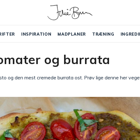
RIFTER
INSPIRATION
MADPLANER
TRÆNING
INGREDI
omater og burrata
sto og den mest cremede burrata ost. Prøv lige denne her vege