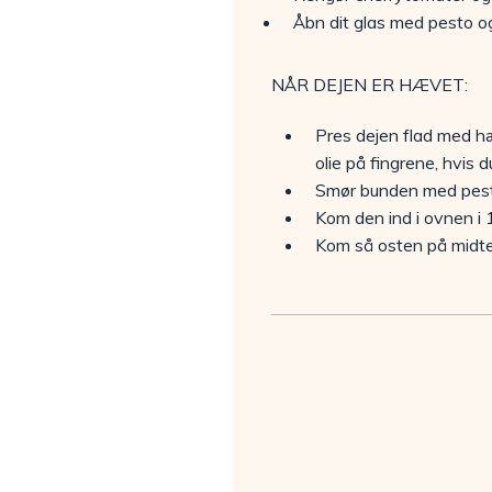
Åbn dit glas med pesto o
NÅR DEJEN ER HÆVET:
Pres dejen flad med hæ
olie på fingrene, hvis d
Smør bunden med pest
Kom den ind i ovnen i 1
Kom så osten på midten