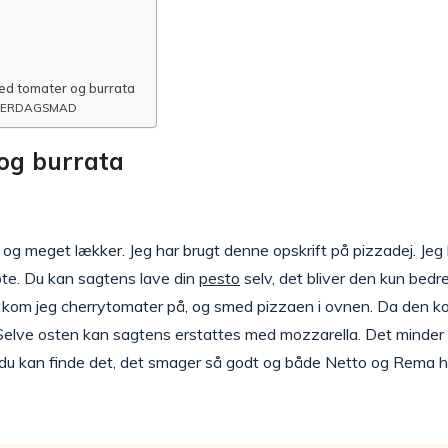
med tomater og burrata
HVERDAGSMAD
og burrata
og meget lækker. Jeg har brugt denne opskrift på pizzadej. Je
bte. Du kan sagtens lave din
pesto
selv, det bliver den kun bedr
 kom jeg cherrytomater på, og smed pizzaen i ovnen. Da den kom
m. Selve osten kan sagtens erstattes med mozzarella. Det minder l
u kan finde det, det smager så godt og både Netto og Rema har