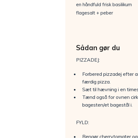
en håndfuld frisk basilikum
flagesalt + peber
Sådan gør du
PIZZADEJ:
Forbered pizzadej efter a
færdig pizza.
Sæt til hævning i en time
Tænd også for ovnen cirk
bagesten/et bagestål i.
FYLD:
Rengør cherrytomater og