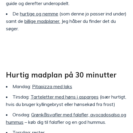
guide og derefter underopdelt.
De
hurtige og nemme
(som denne jo passer ind under)
samt de
billige madplaner.
Jeg håber du finder det du
søger.
Hurtig madplan på 30 minutter
Mandag:
Pitapizza med laks
Tirsdag:
Tarteletter med høns i asparges
(især hurtigt,
hvis du bruger kyllingebryst eller hønsekød fra frost)
Onsdag:
Grønkålsvafler med falafler, avocadosalsa og
hummus
– køb dig til falafler og en god hummus.
Torsdag: rester