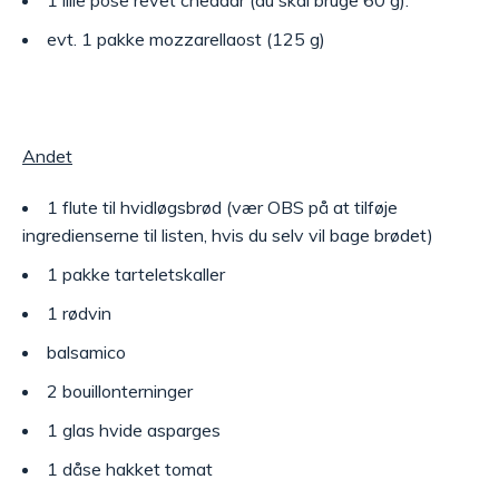
1 lille pose revet cheddar (du skal bruge 60 g).
evt. 1 pakke mozzarellaost (125 g)
Andet
1 flute til hvidløgsbrød (vær OBS på at tilføje
ingredienserne til listen, hvis du selv vil bage brødet)
1 pakke tarteletskaller
1 rødvin
balsamico
2 bouillonterninger
1 glas hvide asparges
1 dåse hakket tomat