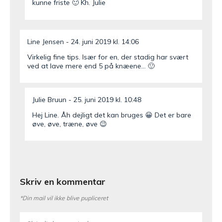
kunne friste 🙂 Kh. Julie
Line Jensen
24. juni 2019 kl. 14:06
Virkelig fine tips. Især for en, der stadig har svært
ved at lave mere end 5 på knæene… 🙂
Julie Bruun
25. juni 2019 kl. 10:48
Hej Line. Åh dejligt det kan bruges 😀 Det er bare
øve, øve, træne, øve 😉
Skriv en kommentar
*Din mail vil ikke blive pupliceret