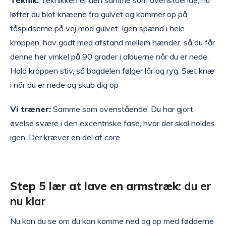
Teknik:
Teknikken er den samme som ovenstående, nu
løfter du blot knæene fra gulvet og kommer op på
tåspidserne på vej mod gulvet. Igen spænd i hele
kroppen, hav godt med afstand mellem hænder, så du får
denne her vinkel på 90 grader i albuerne når du er nede.
Hold kroppen stiv, så bagdelen følger lår og ryg. Sæt knæ
i når du er nede og skub dig op
Vi træner:
Samme som ovenstående. Du har gjort
øvelse svære i den excentriske fase, hvor der skal holdes
igen. Der kræver en del af core.
Step 5 lær at lave en armstræk
: du er
nu klar
Nu kan du se om du kan komme ned og op med fødderne