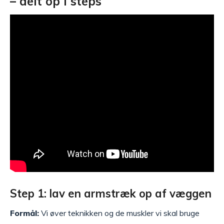
– delt op i steps
Step 1: lav en armstræk op af væggen
Formål:
Vi øver teknikken og de muskler vi skal bruge