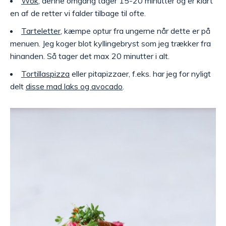
Wok
, denne omgang tager 15-20 minutter og er klart
en af de retter vi falder tilbage til ofte.
Tarteletter
, kæmpe optur fra ungerne når dette er på
menuen. Jeg koger blot kyllingebryst som jeg trækker fra
hinanden. Så tager det max 20 minutter i alt.
Tortillaspizza
eller pitapizzaer, f.eks. har jeg for nyligt
delt
disse mad laks og avocado
.