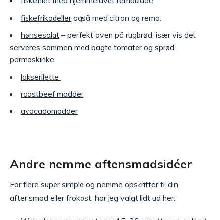
fiskefilet med hjemmelavet remoulade
fiskefrikadeller
også med citron og remo.
hønsesalat
– perfekt oven på rugbrød, især vis det
serveres sammen med bagte tomater og sprød
parmaskinke
lakserilette
roastbeef madder
avocadomadder
Andre nemme aftensmadsidéer
For flere super simple og nemme opskrifter til din
aftensmad eller frokost, har jeg valgt lidt ud her: