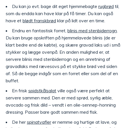
Du kan jo evt. bage dit eget hjemmebagte
rugbrød
til,
som du endda kan have klar på få timer. Du kan også
have et
blødt franskbrød
klar på lidt over en time.
Endnu en fantastisk forret,
blinis med stenbiderrogn
.
Du kan bruge opskriften på hjemmelavede blinis (de er
klart bedre end de købte), og skære gravad laks ud i små
stykker og lægge ovenpå. En anden mulighed er, at
servere blinis med stenbiderrogn og en anretning af
gravadlaks med rævesovs på et stykke brød ved siden
af. Så de begge indgår som en forret eller som del af en
buffet.
En frisk
spidstkålsalat
ville også være perfekt at
servere sammen med. Den er med sprød, syrlig æble,
avocado og frisk dild – vendt i en olie-sennep-honning
dressing. Passer bare godt sammen med fisk.
De her
spinatvafler
er nemme og hurtige at lave, og