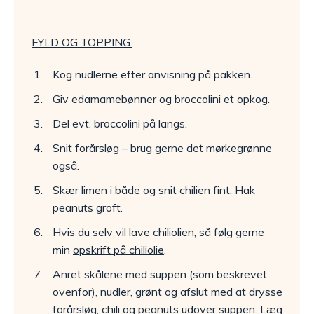
FYLD OG TOPPING:
Kog nudlerne efter anvisning på pakken.
Giv edamamebønner og broccolini et opkog.
Del evt. broccolini på langs.
Snit forårsløg – brug gerne det mørkegrønne
også.
Skær limen i både og snit chilien fint. Hak
peanuts groft.
Hvis du selv vil lave chiliolien, så følg gerne
min
opskrift på chiliolie
.
Anret skålene med suppen (som beskrevet
ovenfor), nudler, grønt og afslut med at drysse
forårsløg, chili og peanuts udover suppen. Læg