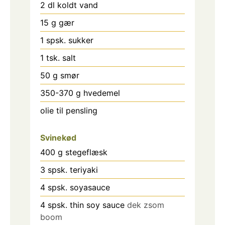
2
dl
koldt vand
15
g
gær
1
spsk.
sukker
1
tsk.
salt
50
g
smør
350-370
g
hvedemel
olie til pensling
Svinekød
400
g
stegeflæsk
3
spsk.
teriyaki
4
spsk.
soyasauce
4
spsk.
thin soy sauce
dek zsom
boom