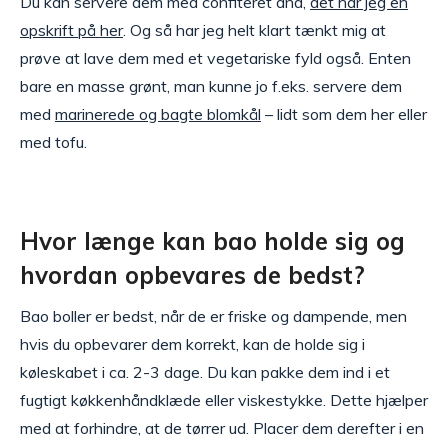
Du kan servere dem med confiteret and,
det har jeg en
opskrift på her
. Og så har jeg helt klart tænkt mig at
prøve at lave dem med et vegetariske fyld også. Enten
bare en masse grønt, man kunne jo f.eks. servere dem
med
marinerede og bagte blomkål
– lidt som dem her eller
med tofu.
Hvor længe kan bao holde sig og
hvordan opbevares de bedst?
Bao boller er bedst, når de er friske og dampende, men
hvis du opbevarer dem korrekt, kan de holde sig i
køleskabet i ca. 2-3 dage. Du kan pakke dem ind i et
fugtigt køkkenhåndklæde eller viskestykke. Dette hjælper
med at forhindre, at de tørrer ud. Placer dem derefter i en