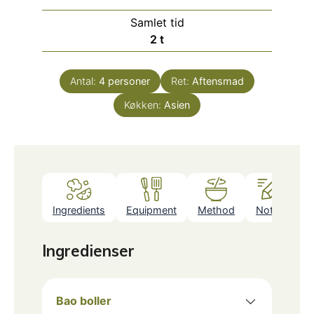
Samlet tid
timer
2
t
Antal:
4
personer
Ret:
Aftensmad
Køkken:
Asien
Ingredients
Equipment
Method
Notes
Ingredienser
Bao boller