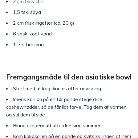
2 cm frisk chili
1,5 tsk. soya
2 cm frisk ingefær (ca. 20 g)
6 spsk. kogt vand
1 tsk. honning
Fremgangsmåde til den asiatiske bowl
Start med at kog dine ris efter anvisning
Imens kan du på en tør pande stege dine
cashewnødder, så de får lidt farve. Tag dem af varmen
og stil dem til side
Bland din peanutbutterdressing sammen
Kom kokosolien på en pande og svits kyllingen af her i,