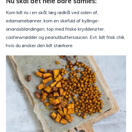
Nu skal det hele bare samles:
Kom lidt ris i en skål, læg rødkål ved siden af,
edamamebønner, kom en skefuld af kyllinge-
ananasblandingen, top med friske krydderurter,
cashewnødder og peanutbuttersaucen. Evt. lidt frisk chili,
hvis du ønsker den lidt stærkere.