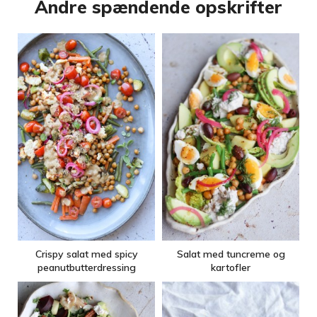
Andre spændende opskrifter
Crispy salat med spicy
Salat med tuncreme og
peanutbutterdressing
kartofler